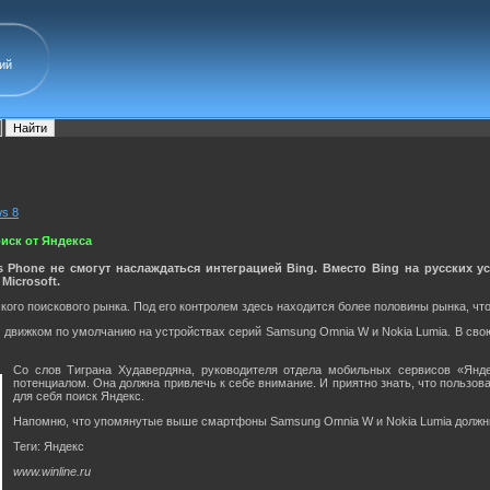
ий
s 8
иск от Яндекса
 Phone не смогут наслаждаться интеграцией Bing. Вместо Bing на русских 
Microsoft.
ого поискового рынка. Под его контролем здесь находится более половины рынка, что
 движком по умолчанию на устройствах серий Samsung Omnia W и Nokia Lumia. В сво
Со слов Тиграна Худавердяна, руководителя отдела мобильных сервисов «Янд
потенциалом. Она должна привлечь к себе внимание. И приятно знать, что пользо
для себя поиск Яндекс.
Напомню, что упомянутые выше смартфоны Samsung Omnia W и Nokia Lumia должны
Теги: Яндекс
www.winline.ru