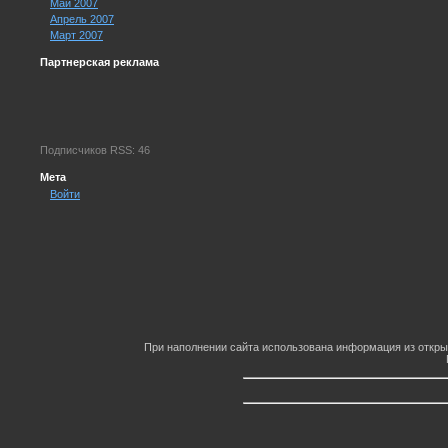
Май 2007
Апрель 2007
Март 2007
Партнерская реклама
Подписчиков RSS: 46
Мета
Войти
При наполнении сайта использована информация из откры