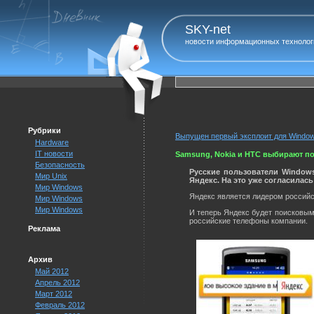
SKY-net
новости информационных технолог
Рубрики
Выпущен первый эксплоит для Window
Hardware
IT новости
Samsung, Nokia и HTC выбирают по
Безопасность
Русские пользователи Windows
Мир Unix
Яндекс. На это уже согласилась 
Мир Windows
Яндекс является лидером российск
Мир Windows
Мир Windows
И теперь Яндекс будет поисковым
российские телефоны компании.
Реклама
Архив
Май 2012
Апрель 2012
Март 2012
Февраль 2012