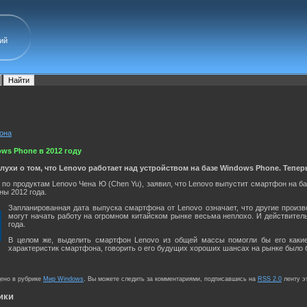
ий
кона
ws Phone в 2012 году
хи о том, что Lenovo работает над устройством на базе Windows Phone. Теперь
а по продуктам Lenovo Чена Ю (Chen Yu), заявил, что Lenovo выпустит смартфон на 
ны 2012 года.
Запланированная дата выпуска смартфона от Lenovo означает, что другие произ
могут начать работу на огромном китайском рынке весьма неплохо. И действитель
года.
В целом же, выделить смартфон Lenovo из общей массы помогли бы его какие-
характеристик смартфона, говорить о его будущих хороших шансах на рынке было 
щено в рубрике
Мир Windows
. Вы можете следить за комментариями, подписавшись на
RSS 2.0
ленту э
ики