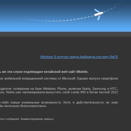
Windows 8 получит новую файловую систему ReFS
 же эти слухи подтвердил китайский веб-сайт iMobile.
базе мобильной операционной системы от Microsoft. Однако выпуск смартфона
водители телефонов на базе Windows Phone, включая Nokia, Samsung и HTC,
но, Nokia уже запланировала выпустить свой Lumia 800 в Китае весной 2012
либо новые уникальные возможности. Хотя, в действительности, не зная
бы несколько безосновательно.
того сообщения. Комментирование закрыто.