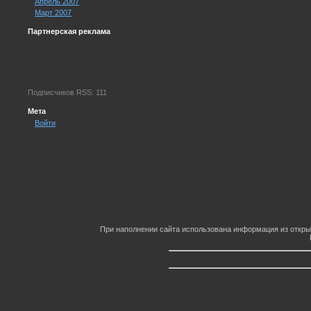
Апрель 2007
Март 2007
Партнерская реклама
Подписчиков RSS: 111
Мета
Войти
При наполнении сайта использована информация из откры