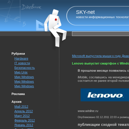
SKY-net
новости информационных технолог
Рубрики
Microsoft выпустила мыши к году Дра
Hardware
IT новости
Lenovo выпустит смартфон с Windo
Безопасность
В прошлом месяце появились слу
Мир Unix
Мир Windows
iMobile, сославшись на менеджер
состоится не ранее второй полови
Мир Windows
Мир Windows
Реклама
Архив
Май 2012
www.winline.ru
Апрель 2012
Март 2012
Опубликовано 02.12.2011 22:03 и разме
Февраль 2012
публикации сходной темат
Январь 2012