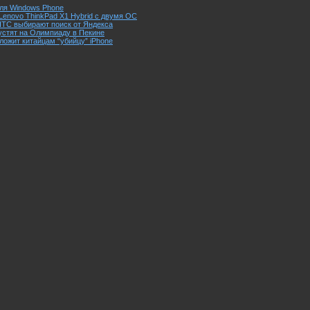
ля Windows Phone
Lenovo ThinkPad X1 Hybrid с двумя ОС
HTC выбирают поиск от Яндекса
пустят на Олимпиаду в Пекине
ложит китайцам “убийцу” iPhone