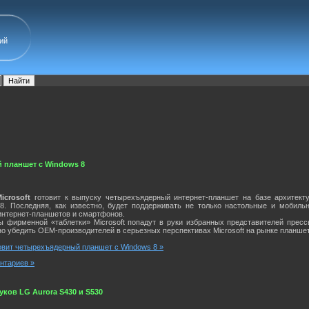
ий
й планшет с Windows 8
icrosoft
готовит к выпуску четырехъядерный интернет-планшет на базе архитект
8. Последняя, как известно, будет поддерживать не только настольные и мобил
интернет-планшетов и смартфонов.
ы фирменной «таблетки» Microsoft попадут в руки избранных представителей прес
о убедить OEM-производителей в серьезных перспективах Microsoft на рынке планшет
отовит четырехъядерный планшет с Windows 8 »
нтариев »
ков LG Aurora S430 и S530