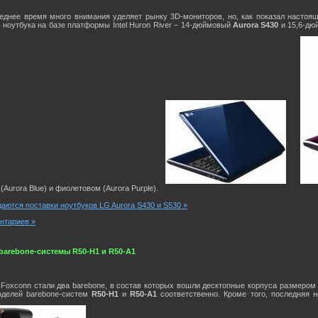
еднее время много внимания уделяет рынку 3D-мониторов, но, как показал настоящ
 ноутбука на базе платформы Intel Huron River – 14-дюймовый
Aurora S430
и 15,6-д
Aurora Blue) и фиолетовом (Aurora Purple).
аются поставки ноутбуков LG Aurora S430 и S530 »
нтариев »
barebone-системы R50-H1 и R50-A1
Foxconn стали два barebone, в состав которых вошли десктопные корпуса размером
оделей barebone-систем
R50-H1
и
R50-A1
соответственно. Кроме того, последняя 