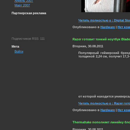
Апрель 2007
Март 2007
Партнерская реклама
Читать полностью о : Digital 
Опубликовано в
Hardware
|
Нет ко
Подписчиков RSS: 111
Razer готовит тонкий ноутбук Blade 
Вторник, 30.08.2011
Мета
Войти
Популярный геймерский бре
толщиной 2,24 см, получит 17,
от которой находится универс
Читать полностью о : Razer гото
Опубликовано в
Hardware
|
Нет ко
Thermaltake пополняет линейку бло
Вторник, 30.08.2011