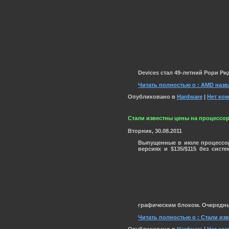
Devices стал 49-летний
Рори Ри
Читать полностью о : AMD назв
Опубликовано в
Hardware
|
Нет ко
Стали известны цены на процессор
Вторник, 30.08.2011
Выпущенные в июле процессоры
версиях и $135/$115 без сис
графическим блоком. Очередн
Читать полностью о : Стали из
Опубликовано в
Hardware
|
Нет ко