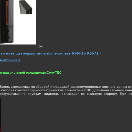
(+)
выпускает две недорогие barebone-системы R50-H1 и R50-A1 »
мментариев »
ьютеры системой охлаждения Cryo-TEC
 Storm, занимающаяся сборкой и продажей высокоуровневых компьютерных сист
, которая сочетает термоэлектрические элементы и СВО довольно сложной кон
поступающая по трубкам жидкость охлаждает ее тыльную сторону. При эт