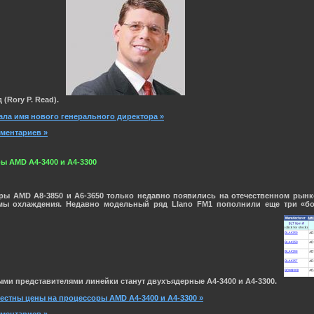
д
(Rory P. Read).
ала имя нового генерального директора »
мментариев »
ы AMD A4-3400 и A4-3300
 AMD A8-3850 и A6-3650 только недавно появились на отечественном рынке.
темы охлаждения. Недавно модельный ряд Llano FM1 пополнили еще три «бо
ыми представителями линейки станут двухъядерные
A4-3400
и
A4-3300
.
вестны цены на процессоры AMD A4-3400 и A4-3300 »
мментариев »