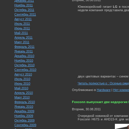
Декабрь 2011
Ноябрь 2011
Южнокорейский гигант
LG
в посл
Октябрь 2011
недели компания представила два
Сентябрь 2011
Август 2011
Июль 2011
Июнь 2011
Май 2011
Апрель 2011
Март 2011
Февраль 2011
Январь 2011
Декабрь 2010
Ноябрь 2010
Октябрь 2010
Сентябрь 2010
Август 2010
двух цветовых вариантах – синем (
Июль 2010
Читать полностью о : Осенью ожид
Июнь 2010
Май 2010
Опубликовано в
Hardware
|
Нет комме
Апрель 2010
Март 2010
Foxconn выпускает две недорогие 
Февраль 2010
Январь 2010
Вторник, 30.08.2011
Декабрь 2009
Очередной новинкой от компании 
Ноябрь 2009
Foxconn H67S и AHD1S-K для м
Октябрь 2009
Сентябрь 2009