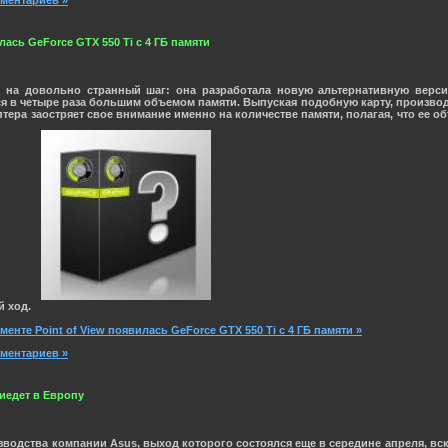
лась GeForce GTX 550 Ti с 4 ГБ памяти
на довольно странный шаг: она разработала новую альтернативную верс
я в четыре раза большим объемом памяти. Выпуская подобную карту, производ
ера заостряет свое внимание именно на количестве памяти, полагая, что ее 
й ход.
менте Point of View появилась GeForce GTX 550 Ti с 4 ГБ памяти »
мментариев »
иедет в Европу
зводства компании
Asus
, выход которого состоялся еще в середине апреля, в