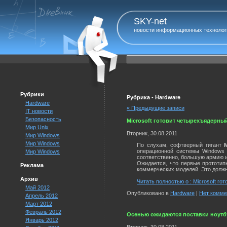
SKY-net
новости информационных технолог
Рубрики
Рубрика - Hardware
Hardware
« Предыдущие записи
IT новости
Безопасность
Microsoft готовит четырехъядерны
Мир Unix
Вторник, 30.08.2011
Мир Windows
Мир Windows
По слухам, софтверный гигант
M
операционной системы Windows 
Мир Windows
соответственно, большую армию 
Ожидается, что первые прототип
Реклама
коммерческих моделей. Это должн
Архив
Читать полностью о : Microsoft г
Май 2012
Опубликовано в
Hardware
|
Нет комме
Апрель 2012
Март 2012
Февраль 2012
Осенью ожидаются поставки ноутбу
Январь 2012
Вторник, 30.08.2011