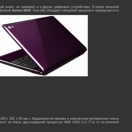
ий анонс, не забывает и о других цифровых устройствах. В конце прошлой
юймовый
Aurora S530
. Они оба обладают глянцевой крышкой и предлагаются в
 280 x 282 x 95 мм с бордовыми вставками и компактные материнские платы
несет на борту двухъядерный процессор AMD E350 (1,6 ГГц) со встроенной