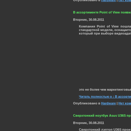
В ассортименте Point of View появи
Вторник, 30.08.2011
Компания
Point of View
пошла 
стандартной модели, оснащаетс
который при выборе видеоадапт
это не более чем маркетинговы
Читать полностью о : В ассорти
Опубликовано в
Hardware
|
Нет ко
Сверхтонкий ноутбук Asus U36S пр
Вторник, 30.08.2011
Сверхтонкий лэптоп
U36S
прои