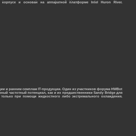
орпусе и основан на аппаратной платформе Intel Huron River.
ии и ранним семплам IT-продукции. Один из участников форума HWBot
ный частотный потенциал, как и их предшественники Sandy Bridge для
дет только при помощи жидкостного либо экстремального охлаждения.