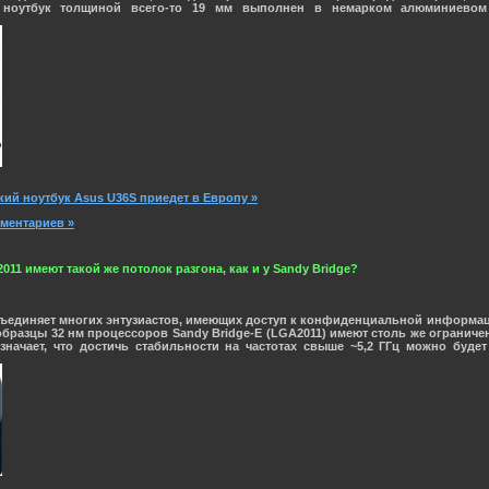
 ноутбук толщиной всего-то 19 мм выполнен в немарком алюминиевом к
кий ноутбук Asus U36S приедет в Европу »
мментариев »
1 имеют такой же потолок разгона, как и у Sandy Bridge?
ъединяет многих энтузиастов, имеющих доступ к конфиденциальной информац
образцы 32 нм процессоров
Sandy Bridge-E
(LGA2011) имеют столь же ограничен
 означает, что достичь стабильности на частотах свыше ~5,2 ГГц можно бу