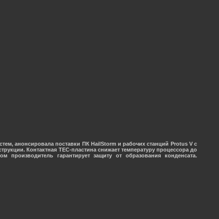
ем, анонсировала поставки ПК HailStorm и рабочих станций Protus V с
струкции. Контактная TEC-пластина снижает температуру процессора до
ом производитель гарантирует защиту от образования конденсата.