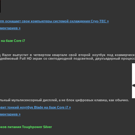
Storm оснащает свои компьютеры системой охлаждения Cryo-TEC »
мментариев »
на базе Core i7
нд
Razer
выпустит в четвертом квартале свой второй ноутбук под коммерче
3-дюймовый Full HD экран со светодиодной подсветкой, двухъядерный процессо
альный мультисенсорный дисплей, а не блок цифровых клавиш, как обычно.
вит тонкий ноутбук Blade на базе Core i7 »
мментариев »
ков питания Toughpower Silver