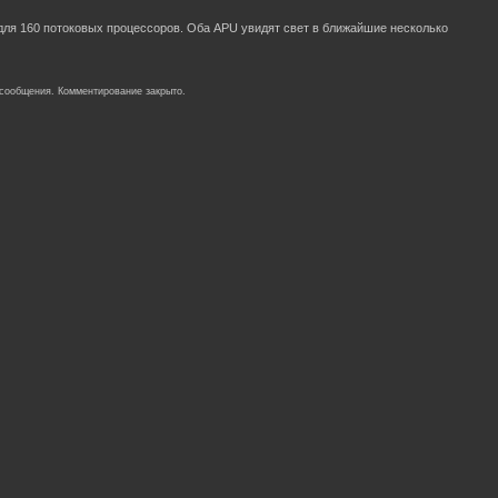
 для 160 потоковых процессоров. Оба APU увидят свет в ближайшие несколько
 сообщения. Комментирование закрыто.