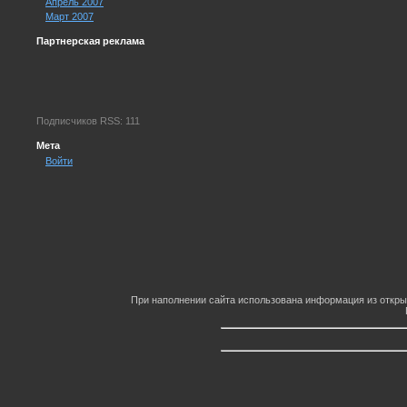
Апрель 2007
Март 2007
Партнерская реклама
Подписчиков RSS: 111
Мета
Войти
При наполнении сайта использована информация из откры