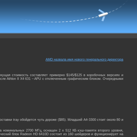
AMD назвала имя нового генерального директора
кущая стоимость составляет примерно $145/$125 в коробочных версиях и
сле Athlon II X4 631 – APU с отключенным графическим блоком. Очередными
ставки tray обойдется чуть дороже ($85). Младший A4-3300 стоит около 80 и
а номинальных 2700 МГц, оснащен 2 x 512 КБ кэш-памяти второго уровня,
ческий блок Radeon HD 6410D состоит из 160 шейдеров и функционирует на