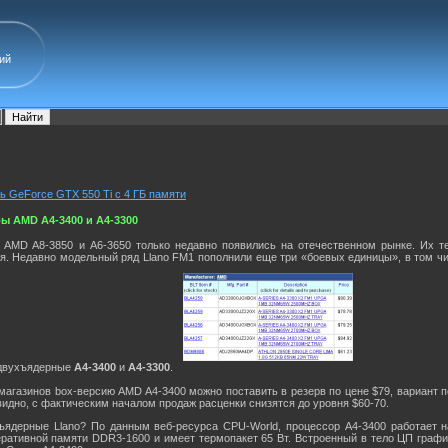
ий
сь GeForce GTX 550 Ti с 4 ГБ памяти
ы AMD A4-3400 и A4-3300
AMD A8-3850 и A6-3650 только недавно появились на отечественном рынке. Их те
я. Недавно модельный ряд Llano FM1 пополнили еще три «боевых единицы», в том чи
 двухъядерные
A4-3400
и
A4-3300
.
агазинов box-версию AMD A4-3400 можно поставить в резерв по цене $79, вариант по
идно, с фактическим началом продаж расценки снизятся до уровня $60-70.
ъядерные Llano? По данным веб-ресурса CPU-World, процессор A4-3400 работает н
ративной памяти DDR3-1600 и имеет термопакет 65 Вт. Встроенный в тело ЦП графи