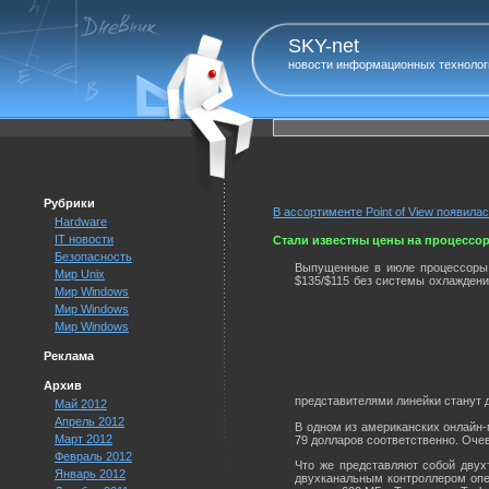
SKY-net
новости информационных технолог
Рубрики
В ассортименте Point of View появила
Hardware
IT новости
Стали известны цены на процессор
Безопасность
Выпущенные в июле процессоры 
Мир Unix
$135/$115 без системы охлаждени
Мир Windows
Мир Windows
Мир Windows
Реклама
Архив
представителями линейки станут
Май 2012
Апрель 2012
В одном из американских онлайн-м
Март 2012
79 долларов соответственно. Очев
Февраль 2012
Что же представляют собой двух
Январь 2012
двухканальным контроллером опе