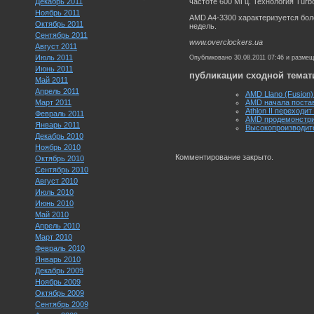
Декабрь 2011
частоте 600 МГц. Технология Turb
Ноябрь 2011
AMD A4-3300 характеризуется бол
Октябрь 2011
недель.
Сентябрь 2011
www.overclockers.ua
Август 2011
Июль 2011
Опубликовано 30.08.2011 07:46 и разме
Июнь 2011
публикации сходной темат
Май 2011
Апрель 2011
AMD Llano (Fusion
Март 2011
AMD начала постав
Athlon II переходит
Февраль 2011
AMD продемонстрир
Январь 2011
Высокопроизводит
Декабрь 2010
Ноябрь 2010
Комментирование закрыто.
Октябрь 2010
Сентябрь 2010
Август 2010
Июль 2010
Июнь 2010
Май 2010
Апрель 2010
Март 2010
Февраль 2010
Январь 2010
Декабрь 2009
Ноябрь 2009
Октябрь 2009
Сентябрь 2009