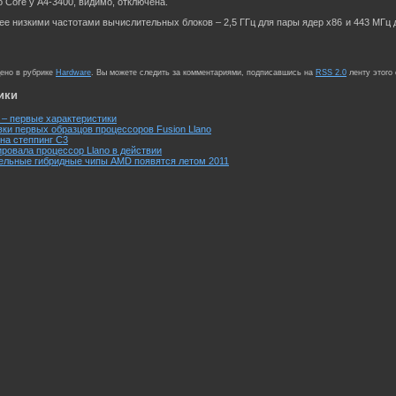
o Core у A4-3400, видимо, отключена.
ее низкими частотами вычислительных блоков – 2,5 ГГц для пары ядер x86 и 443 МГц
щено в рубрике
Hardware
. Вы можете следить за комментариями, подписавшись на
RSS 2.0
ленту этого
ики
) – первые характеристики
ки первых образцов процессоров Fusion Llano
 на степпинг C3
овала процессор Llano в действии
ельные гибридные чипы AMD появятся летом 2011