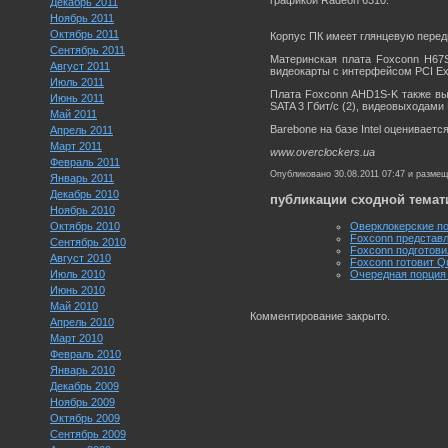
графикой Radeon 6310.
Декабрь 2011
Ноябрь 2011
Октябрь 2011
Корпус ПК имеет глянцевую передн
Сентябрь 2011
Материнская плата Foxconn H67S
Август 2011
видеокарты с интерфейсом PCI Expr
Июль 2011
Плата Foxconn AHD1S-K также вы
Июнь 2011
SATA 3 Гбит/с (2), видеовыходами 
Май 2011
Barebone на базе Intel оценивает
Апрель 2011
Март 2011
www.overclockers.ua
Февраль 2011
Опубликовано 30.08.2011 07:47 и разме
Январь 2011
Декабрь 2010
публикации сходной темат
Ноябрь 2010
Октябрь 2010
Оверклокерские по
Foxconn представл
Сентябрь 2010
Foxconn подготовил
Август 2010
Foxconn готовит Q
Июль 2010
Очередная порция 
Июнь 2010
Май 2010
Комментирование закрыто.
Апрель 2010
Март 2010
Февраль 2010
Январь 2010
Декабрь 2009
Ноябрь 2009
Октябрь 2009
Сентябрь 2009