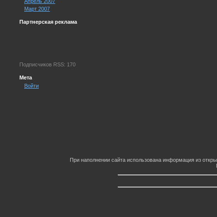
Апрель 2007
Март 2007
Партнерская реклама
Подписчиков RSS: 170
Мета
Войти
При наполнении сайта использована информация из откры