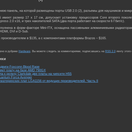
(+)
юю панель, на которой размещены порты USB 2.0 (2), разъемы для наушников и микро
 имеет размер 17 x 17 см, допускает установку процессоров Core второго поколе
ess 2.0 x16, и трех накопителей SATA (два порта работают на скорости 6 Гбит/с).
полнена в форм-факторе Mini-ITX, оснащена пассивными алюминиевыми радиаторами 
HDMI, DVI и D-Sub.
ся производителем в $135, а с компонентами платформы Brazos – $165.
щено в рубрике
Hardware
. Вы можете следить за комментариями, подписавшись на
RSS 2.0
ленту этого
ики
двиги Foxconn Blood Rage
яет плату на базе AMD 790GX
а к релизу Clarkdale две платы на чипсете H55
uantum Force Avenger
материнских плат LGA1156 от ведущих производителей. Часть II