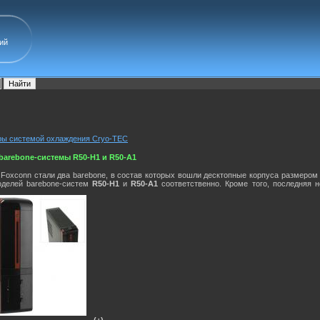
ий
еры системой охлаждения Cryo-TEC
barebone-системы R50-H1 и R50-A1
Foxconn стали два barebone, в состав которых вошли десктопные корпуса размером
оделей barebone-систем
R50-H1
и
R50-A1
соответственно. Кроме того, последняя 