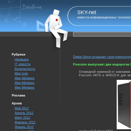
SKY-net
новости информационных технолог
Рубрики
Digital Storm оснащает свои компьют
Hardware
IT новости
Foxconn выпускает две недорогие 
Безопасность
Очередной новинкой от компании 
Мир Unix
Foxconn H67S и AHD1S-K для м
Мир Windows
Мир Windows
Мир Windows
Реклама
Архив
Май 2012
Апрель 2012
Март 2012
Февраль 2012
Январь 2012