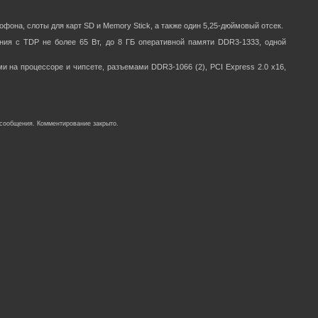
фона, слоты для карт SD и Memory Stick, а также один 5,25-дюймовый отсек.
ния с TDP не более 65 Вт, до 8 ГБ оперативной памяти DDR3-1333, одной
на процессоре и чипсете, разъемами DDR3-1066 (2), PCI Express 2.0 x16,
 сообщения. Комментирование закрыто.