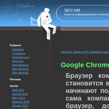
SKY-net
новости информационных технолог
Рубрики
Hardware
Samsung, Nokia и HTC выбирают поис
IT новости
Безопасность
Мир Unix
Google Chrom
Мир Windows
Мир Windows
Мир Windows
Браузер ко
Реклама
становится 
Архив
начинают по
Май 2012
Апрель 2012
сама компа
Март 2012
Февраль 2012
браузер, 
Январь 2012