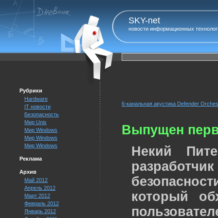
SKY-net
новости информационных технолог
Рубрики
Hardware
6-канальная акустика Defender Orches
IT новости
Безопасность
Мир Unix
Выпущен перв
Мир Windows
Мир Windows
Мир Windows
Некий Пите
Реклама
разработчи
Архив
безопасност
Май 2012
Апрель 2012
который об
Март 2012
Февраль 2012
пользовател
Январь 2012