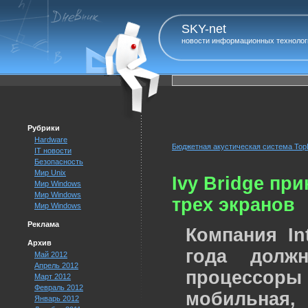
SKY-net
новости информационных технолог
Рубрики
Hardware
Бюджетная акустическая система Top
IT новости
Безопасность
Мир Unix
Ivy Bridge пр
Мир Windows
Мир Windows
трех экранов
Мир Windows
Реклама
Компания In
Архив
года долж
Май 2012
Апрель 2012
процессор
Март 2012
Февраль 2012
мобильная,
Январь 2012