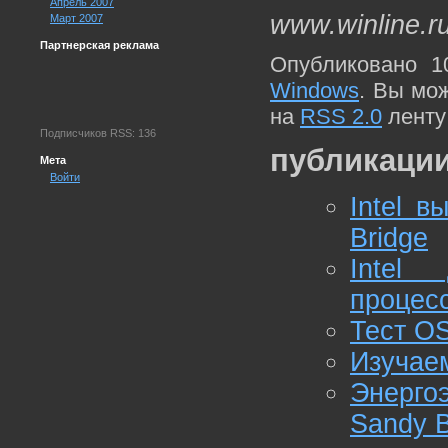
Апрель 2007
www.winline.r
Март 2007
Партнерская реклама
Опубликовано 1
Windows
. Вы мо
на
RSS 2.0
ленту
Подписчиков RSS: 136
публикации
Мета
Войти
Intel в
Bridge
Intel
процес
Тест OS 
Изучаем
Энерго
Sandy B