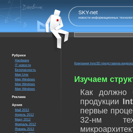
SKY-net
новости информационных технолог
Рубрики
Hardware
Компания Inno3D представила видеока
IT новости
Безопасность
Мир Unix
Изучаем струк
Мир Windows
Мир Windows
Мир Windows
Как должно 
Реклама
продукции
Int
Архив
первые проце
Май 2012
Апрель 2012
32-нм тех
Март 2012
Февраль 2012
микроархитек
Январь 2012