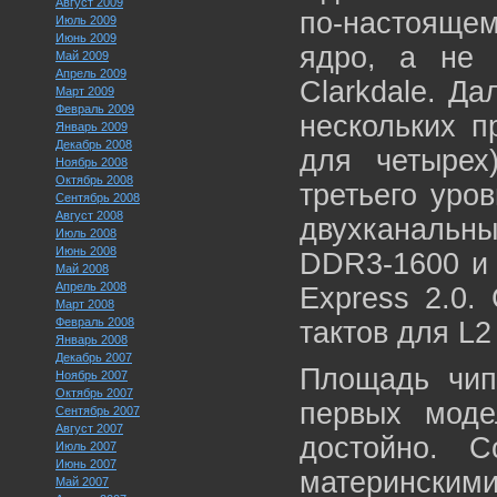
Август 2009
по-настоящ
Июль 2009
Июнь 2009
ядро, а не 
Май 2009
Апрель 2009
Clarkdale. Д
Март 2009
Февраль 2009
нескольких п
Январь 2009
Декабрь 2008
для четыре
Ноябрь 2008
Октябрь 2008
третьего уро
Сентябрь 2008
Август 2008
двухканальн
Июль 2008
Июнь 2008
DDR3-1600 и 
Май 2008
Апрель 2008
Express 2.0.
Март 2008
Февраль 2008
тактов для L2
Январь 2008
Декабрь 2007
Площадь чипа
Ноябрь 2007
Октябрь 2007
первых моде
Сентябрь 2007
Август 2007
достойно. С
Июль 2007
Июнь 2007
матерински
Май 2007