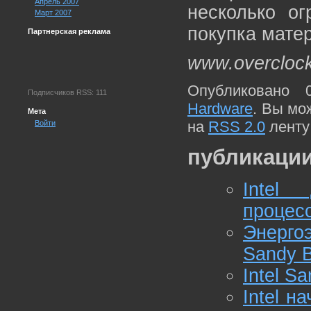
Апрель 2007
несколько ог
Март 2007
покупка мате
Партнерская реклама
www.overcloc
Опубликовано 
Подписчиков RSS: 111
Hardware
. Вы мо
Мета
на
RSS 2.0
ленту
Войти
публикации
Intel
процес
Энерго
Sandy B
Intel S
Intel н