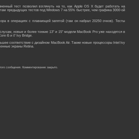
лненный тест позволил взглянуть на то, как Apple OS X будет работать на
льтатам предыдущих тестов под Windows 7 на 55% быстрее, чем графика 3000-ой
сора в операциях с плавающей запятой (там он набрал 20250 очков). Тесты
лухам, новые и более тонкие 13” и 15” модели MacBook Pro уже находятся в
 i5 и i7 Ivy Bridge.
ьшее соответствие с дизайном MacBook Air. Также новые процессоры Intel Ivy
венные экраны Retina.
того сообщения. Комментирование закрыто.