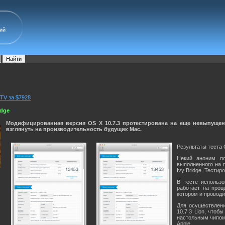
ий
TV за $7928
idge
Модифицированная версия OS X 10.7.3 протестирована на еще невыпущенном
взглянуть на производительность будущик Mac.
Результаты теста OS
Некий аноним по
выполненного на п
Ivy Bridge. Тести
В тесте использ
работает на проце
котором и проводи
Для осуществлени
10.7.3 Lion, чтоб
настольным чипом 
Apple.