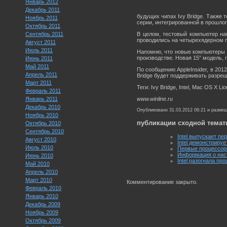
Январь 2012
Декабрь 2011
будущих чипах Ivy Bridge. Также 
Ноябрь 2011
серии, интегрированной в прошлог
Октябрь 2011
Сентябрь 2011
В целом, тестовый компьютер на
проводились на четырехядерном 
Август 2011
Июль 2011
Напомню, что новые компьютеры A
производстве. Новая 15” модель, п
Июнь 2011
Май 2011
По сообщению AppleInsider, в 201
Апрель 2011
Bridge будет поддерживать разреш
Март 2011
Теги: Ivy Bridge, Intel, Mac OS X Lio
Февраль 2011
Январь 2011
www.winline.ru
Декабрь 2010
Опубликовано 31.03.2012 06:21 и разме
Ноябрь 2010
публикации сходной темат
Октябрь 2010
Сентябрь 2010
Intel выпускает пе
Август 2010
Intel демонстрируе
Июль 2010
Первые процессоры 
Информация о наст
Июнь 2010
Intel разогнала пр
Май 2010
Апрель 2010
Март 2010
Комментирование закрыто.
Февраль 2010
Январь 2010
Декабрь 2009
Ноябрь 2009
Октябрь 2009