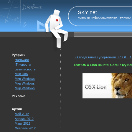
SKY-net
новости информационных технолог
Рубрики
LG представит супертонкий 55″ OLED 
Hardware
IT новости
Тест OS X Lion на Intel Core i7 Ivy Br
Безопасность
Мир Unix
Мир Windows
Мир Windows
Мир Windows
Реклама
Архив
Май 2012
Апрель 2012
Март 2012
Февраль 2012