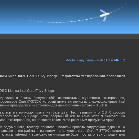
Adobe выпустила Flash 11.2 и AIR 3.2
 чипе Intel Core i7 Ivy Bridge. Результаты тестирования позволяют
 X Lion на Intel Core i7 Ivy Bridge
делился с блогом "tonymacx86" скриншотами оценочного тестирования,
роцессоре Core i7-3770K, который является одним из следующих чипов Intel
рование проводилось на стоковой для данного чипа частоте – 3,5GHz.
овалась материнская плата на базе Z77. Тест выявил, что OS X хорошо
ссорах Intel Ivy Bridge. Хотя, собранный кем-то компьютер “Hakintosh”, на
лось тестирование, не является каким-либо реальным продуктом Apple.
я задуманного, тестеру пришлось модифицировать загрузочное ядро OS X
ы заставить его работать на новом чипе. Кроме того, Core i7-3770K является
класса high-end, и возможно он никогда не будет поставляться с продуктами