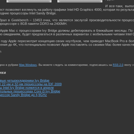
И все-таки, выпо
тест позволяет взглянуть на работу графики Intel HD Graphics 4000, которая по резу
одние процессоры Intel Sandy Bridge.
брал в Geekbench – 13453 очка, что является заслугой производительности процес
процессоре с 8GB памяти DDR3 на 2400MH.
pple Mac с процессорами Ivy Bridge должны дебютировать в ближайшие месяцы. По с
о ожиданиям, будет предлагаться в различных вариантах с мобильными чипами Intel Core
2 году Apple пересмотрит концепцию своих ноутбуков, чем приведет MacBook Pro в бол
ения до 4K, что потенциально позволит Apple поставлять со своими Mac более качест
n
щено в рубрике
Мир Windows
. Вы можете следить за комментариями, подписавшись на
RSS 2.0
ленту э
ики
рвые четырехядерники Ivy Bridge
т 22-нм и 32-нм процессоры на IDF 2009
Intel Ivy Bridge появятся в апреле
ольных процессорах Core i3 Ivy Bridge
оцессор Sandy Bridge до 4,9GHz