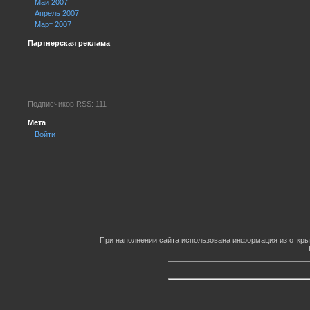
Май 2007
Апрель 2007
Март 2007
Партнерская реклама
Подписчиков RSS: 111
Мета
Войти
При наполнении сайта использована информация из откры