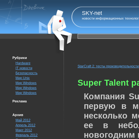
SKY-net
новости информационных технолог
Рубрики
Hardware
StarCraft 2: тесты производительност
IT новости
Безопасность
Мир Unix
Super Talent 
Мир Windows
Мир Windows
Мир Windows
Компания Su
Реклама
первую в м
несколько м
Архив
Май 2012
ее в небо
Апрель 2012
Март 2012
новогодним 
Февраль 2012