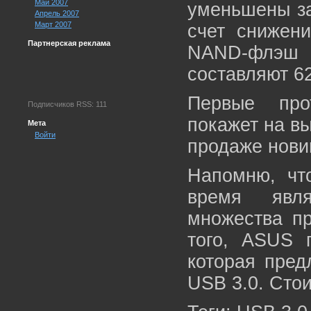
Май 2007
уменьшены за
Апрель 2007
Март 2007
счет снижени
Партнерская реклама
NAND-флэш
составляют 6
Первые про
Подписчиков RSS: 111
покажет на в
Мета
Войти
продаже нови
Напомню, чт
время явля
множества пр
того, ASUS п
которая пред
USB 3.0. Стои