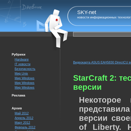
SKY-net
новости информационных технолог
Рубрики
Hardware
Видеокарта ASUS EAH5830 DirectCU в
IT новости
Безопасность
Мир Unix
StarCraft 2: 
Мир Windows
Мир Windows
версии
Мир Windows
Реклама
Некоторое 
представил
Архив
Май 2012
версии своей
Апрель 2012
Март 2012
of Liberty.
Февраль 2012