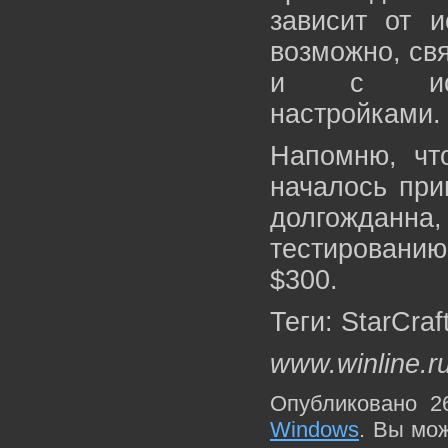
зависит от и
возможно, свя
и с испол
настройками.
Напомню, что
началось при
долгожданна
тестировани
$300.
Теги: StarCraf
www.winline.r
Опубликовано 2
Windows
. Вы мо