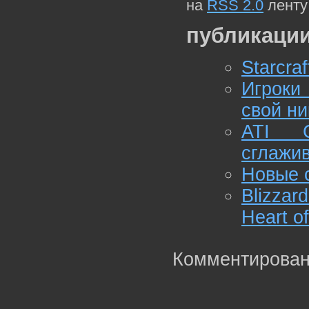
на
RSS 2.0
ленту
публикации
Starcra
Игроки 
свой ни
ATI C
сглажив
Новые с
Blizzar
Heart o
Комментирован