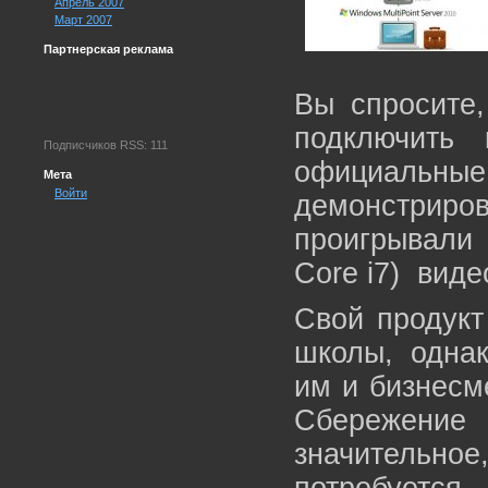
Апрель 2007
Март 2007
Партнерская реклама
Вы спросите,
подключить
Подписчиков RSS: 111
официальн
Мета
Войти
демонстриров
проигрывали 
Core i7) вид
Свой продукт
школы, однак
им и бизнесм
Сбережени
значительн