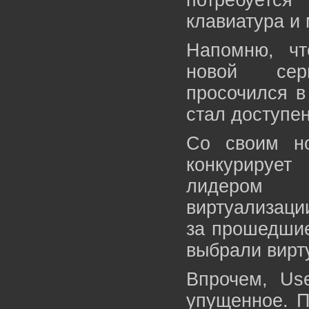
потребуетс
клавиатура и
Напомню, чт
новой сер
просочился в
стал доступен
Со своим но
конкурирует
лидером 
виртуализаци
за прошедшие
выбрали вирт
Впрочем, Use
упущенное. П