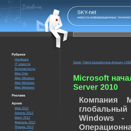
SKY-net
новости информационных технолог
Рубрики
Hardware
Super Talent разработала флешку USB 
IT новости
Безопасность
Мир Unix
Microsoft нач
Мир Windows
Мир Windows
Server 2010
Мир Windows
Реклама
Компания M
Архив
глобальный 
Май 2012
Апрель 2012
Windows - 
Март 2012
Февраль 2012
Операцион
Январь 2012