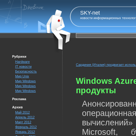
SKY-net
новости информационных технолог
Рубрики
Hardware
Сардиния (Италия) продвигает испол
IT новости
Безопасность
Мир Unix
Windows Azure
Мир Windows
Мир Windows
продукты
Мир Windows
Реклама
Анонсиров
Архив
операцион
Май 2012
Апрель 2012
вычислений»
Март 2012
Февраль 2012
Microsoft,
Январь 2012