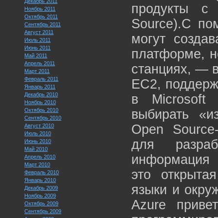
Декабрь 2011
продукты с
Ноябрь 2011
Октябрь 2011
Source).С по
Сентябрь 2011
Август 2011
могут созда
Июль 2011
Июнь 2011
платформе, н
Май 2011
Апрель 2011
станциях, — 
Март 2011
Февраль 2011
EC2, поддерж
Январь 2011
Декабрь 2010
в Microsoft
Ноябрь 2010
Октябрь 2010
выбирать «и
Сентябрь 2010
Open Source-
Август 2010
Июль 2010
для разраб
Июнь 2010
Май 2010
информация 
Апрель 2010
Март 2010
это открыта
Февраль 2010
Январь 2010
языки и окруж
Декабрь 2009
Ноябрь 2009
Azure приве
Октябрь 2009
Сентябрь 2009