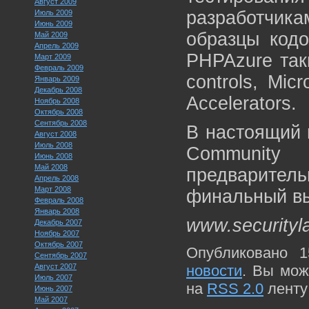
Август 2009
разработчи
Июль 2009
Июнь 2009
образцы кодо
Май 2009
Апрель 2009
PHPAzure таки
Март 2009
Февраль 2009
controls, Mic
Январь 2009
Декабрь 2008
Accelerators.
Ноябрь 2008
Октябрь 2008
Сентябрь 2008
В настоящий 
Август 2008
Июль 2008
Community
Июнь 2008
Май 2008
предварител
Апрель 2008
Март 2008
финальный вых
Февраль 2008
Январь 2008
www.securityl
Декабрь 2007
Ноябрь 2007
Октябрь 2007
Опубликовано 1
Сентябрь 2007
Август 2007
новости
. Вы мож
Июль 2007
на
RSS 2.0
ленту
Июнь 2007
Май 2007