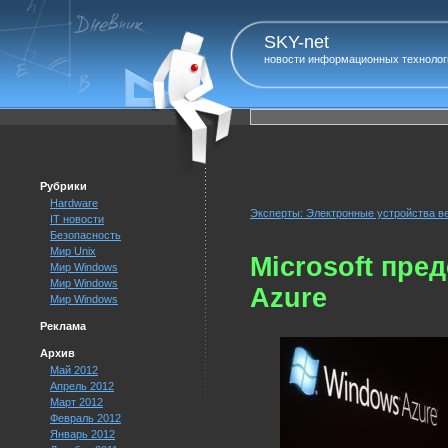
SKY-net
новости информационных технолог
Рубрики
Hardware
Эксперты: Электронные устройства ве
IT новости
Безопасность
Мир Unix
Microsoft пре
Мир Windows
Мир Windows
Azure
Мир Windows
Реклама
Архив
Май 2012
Апрель 2012
Март 2012
Февраль 2012
Январь 2012