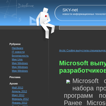
SKY-net
новости информационных технолог
Рубрики
Hardware
Arctic Cooling выпустила специальну
IT новости
Безопасность
Мир Unix
Microsoft вып
Мир Windows
Мир Windows
разработчико
Мир Windows
Реклама
Microsoft
Архив
набора пр
Май 2012
Апрель 2012
программ по
Март 2012
Февраль 2012
Ранее Micros
Январь 2012