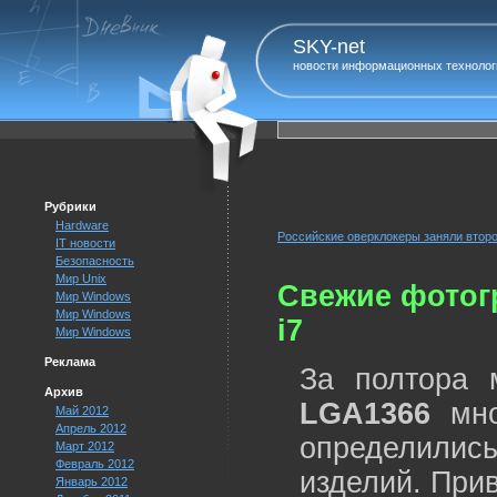
SKY-net
новости информационных технолог
Рубрики
Hardware
Российские оверклокеры заняли втор
IT новости
Безопасность
Мир Unix
Свежие фотог
Мир Windows
Мир Windows
i7
Мир Windows
Реклама
За полтора
Архив
LGA1366
мно
Май 2012
Апрель 2012
определились
Март 2012
Февраль 2012
изделий. При
Январь 2012