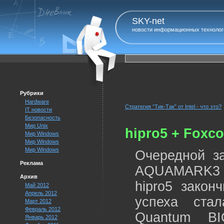
SKY-net
новости информационных технолог
Рубрики
Hardware
Стратегия “Тик-Так” от Intel - что это?
IT новости
Безопасность
Мир Unix
hipro5 + Foxc
Мир Windows
Мир Windows
Мир Windows
Очередной за
Реклама
AQUAMARK3 в
Архив
hipro5 закон
Май 2012
Апрель 2012
успеха ста
Март 2012
Февраль 2012
Quantum BI
Январь 2012