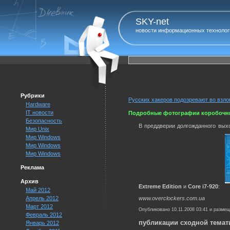
SKY-net
новости информационных технолог
Рубрики
Русских хакеров подозревают во вз
Hardware
IT новости
Подробные фотографии коробочных 
Безопасность
В преддверии долгожданного выхо
Мир Unix
Мир Windows
Мир Windows
Мир Windows
Реклама
Архив
Extreme Edition
и
Core i7-920
:
Май 2012
Апрель 2012
www.overclockers.com.ua
Март 2012
Опубликовано 10.11.2008 03:41 и разме
Февраль 2012
публикации сходной темат
Январь 2012