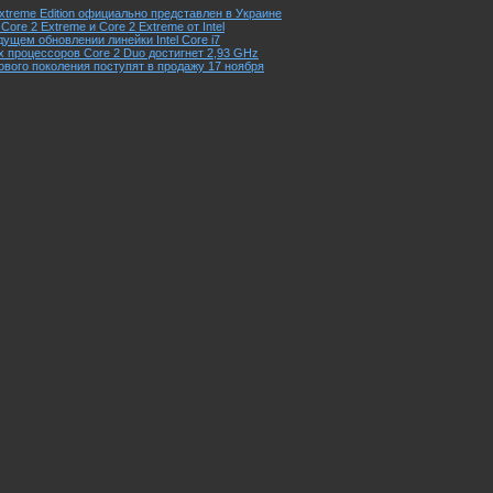
 Extreme Edition официально представлен в Украине
ore 2 Extreme и Core 2 Extreme от Intel
ущем обновлении линейки Intel Core i7
 процессоров Core 2 Duo достигнет 2,93 GHz
нового поколения поступят в продажу 17 ноября