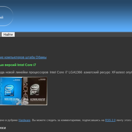
ий
ломе компьютеров штаба Обамы
версий Intel Core i7
да новой линейки процессоров Intel Core i7 LGA1366 азиатский ресурс XFastest о
щено в рубрике
Hardware
. Вы можете следить за комментариями, подписавшись на
RSS 2.0
ленту этого
ики