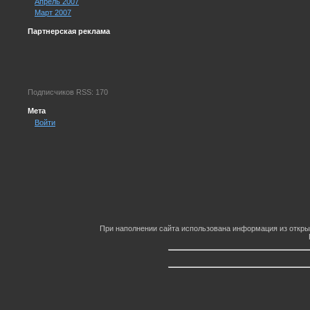
Апрель 2007
Март 2007
Партнерская реклама
Подписчиков RSS: 170
Мета
Войти
При наполнении сайта использована информация из откры