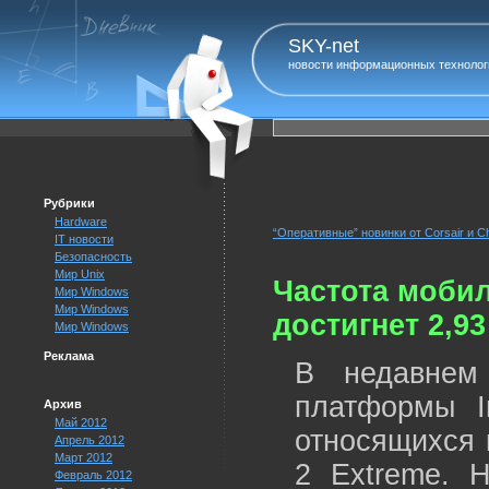
SKY-net
новости информационных технолог
Рубрики
Hardware
“Оперативные” новинки от Corsair и C
IT новости
Безопасность
Мир Unix
Частота моби
Мир Windows
Мир Windows
достигнет 2,9
Мир Windows
Реклама
В недавнем
платформы I
Архив
Май 2012
относящихся 
Апрель 2012
Март 2012
2 Extreme. 
Февраль 2012