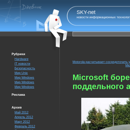
SKY-net
новости информационных технолог
Рубрики
Hardware
Motorola расчитывает сосредоточить 
IT новости
Mi
Безопасность
Мир Unix
Microsoft бор
Мир Windows
Мир Windows
поддельного 
Мир Windows
Реклама
Архив
Май 2012
Апрель 2012
Март 2012
Февраль 2012