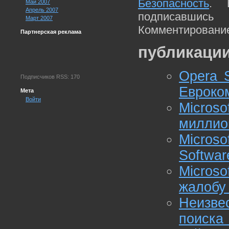
Безопасность
. 
Май 2007
Апрель 2007
подписавшис
Март 2007
Комментирование
Партнерская реклама
публикации
Opera S
Подписчиков RSS: 170
Евроко
Мета
Войти
Micros
миллио
Micros
Softwar
Micros
жалобу 
Неизв
поиска 