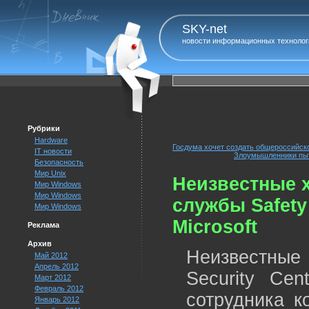
SKY-net
новости информационных технолог
Рубрики
Hardware
Госдума хочет создать общероссийск
IT новости
Злоумышленники пыт
Безопасность
Мир Unix
Неизвестные 
Мир Windows
Мир Windows
службы Safety 
Мир Windows
Microsoft
Реклама
Архив
Неизвестные 
Май 2012
Апрель 2012
Security Cen
Март 2012
Февраль 2012
сотрудника к
Январь 2012