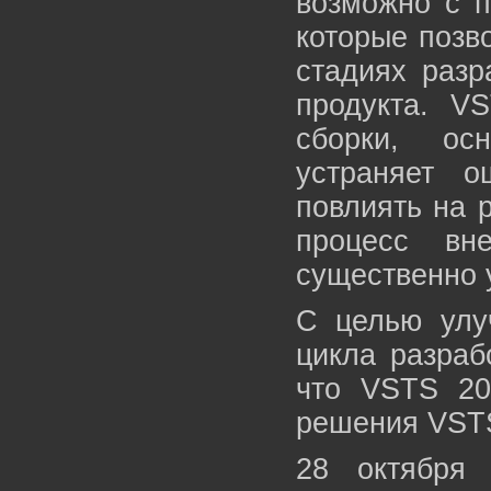
возможно с п
которые позв
стадиях разр
продукта. V
сборки, ос
устраняет 
повлиять на 
процесс вн
существенно 
С целью улу
цикла разраб
что VSTS 20
решения VSTS
28 октября