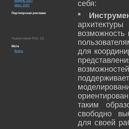
Апрель 2007
себя:
Март 2007
Партнерская реклама
* Инструме
архитектуры 
возможность 
Подписчиков RSS: 111
пользователя
Мета
для координи
Войти
представлен
возможнос
поддержи
моделиро
ориентирова
таким образ
свободно вы
для своей ра