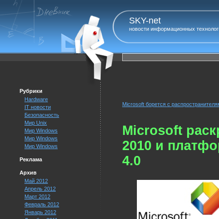
SKY-net
новости информационных технолог
Рубрики
Hardware
Microsoft борется с распространител
IT новости
Безопасность
Мир Unix
Microsoft рас
Мир Windows
Мир Windows
2010 и платфо
Мир Windows
4.0
Реклама
Архив
Май 2012
Апрель 2012
Март 2012
Февраль 2012
Январь 2012