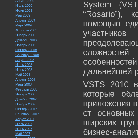
Август 2009
System (VS
Июль 2009
Июнь 2009
“Rosario”),
Май 2009
Апрель 2009
помощью еди
Март 2009
Февраль 2009
участник
Январь 2009
Декабрь 2008
преодолева
Ноябрь 2008
сложносте
Октябрь 2008
Сентябрь 2008
особенност
Август 2008
Июль 2008
дальнейшей р
Июнь 2008
Май 2008
Апрель 2008
VSTS 2010 в
Март 2008
Февраль 2008
которые обл
Январь 2008
Декабрь 2007
приложения в
Ноябрь 2007
Октябрь 2007
от основных
Сентябрь 2007
Август 2007
широких груп
Июль 2007
Июнь 2007
бизнес-анали
Май 2007