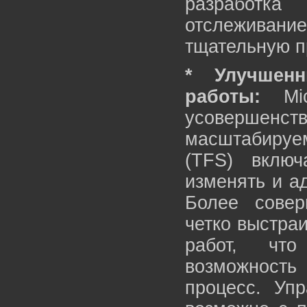
разработка
отслеживан
тщательную п
* Улучшен
работы:
Micr
усовершенст
масштабируем
(TFS) включ
изменять и ад
Более совер
четко выстра
работ, что
возможность
процесс. Уп