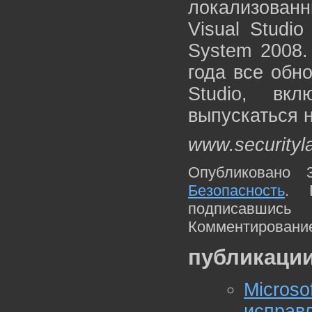
локализованн
Visual Studi
System 2008.
года все обн
Studio, вк
выпускаться н
www.securityl
Опубликовано 
Безопасность
. 
подписавшис
Комментирование
публикации
Micro
исправ