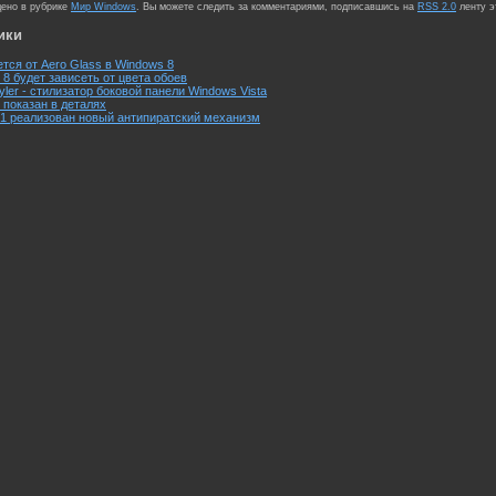
щено в рубрике
Мир Windows
. Вы можете следить за комментариями, подписавшись на
RSS 2.0
ленту э
ики
ется от Aero Glass в Windows 8
 8 будет зависеть от цвета обоев
yler - стилизатор боковой панели Windows Vista
e показан в деталях
P1 реализован новый антипиратский механизм