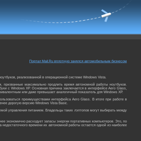
Портал Mail.Ru вплотную занялся автомобильным бизнесом
оутбуков, реализованной в операционной системе Windows Vista.
ем, призванные максимально продлить время автономной работы ноутбуков.
буки с Windows ХР. Основная причина заключается в интерфейсе Aero Glass,
вивалентным или даже превышает аналогичный показатель для Windows ХР.
пользоваться преимуществами интерфейса Aero Glass. В итоге при работе в
нее дорогую версию Windows Vista Basic.
хемой управления питанием. Владельцы таких лэптопов могут выбирать между
нее экономично расходует запасы энергии портативных компьютеров. Это, по
ма недостаточного времени их автономной работы остается одной из наиболее