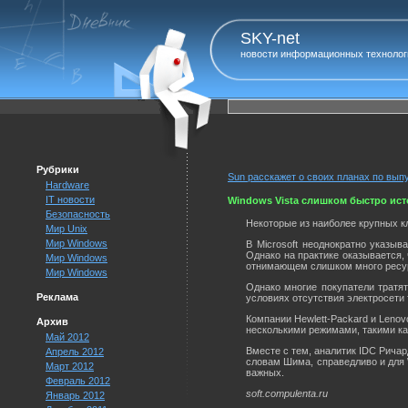
SKY-net
новости информационных технолог
Рубрики
Sun расскажет о своих планах по вып
Hardware
IT новости
Windows Vista слишком быстро ист
Безопасность
Некоторые из наиболее крупных к
Мир Unix
Мир Windows
В Microsoft неоднократно указы
Однако на практике оказывается,
Мир Windows
отнимающем слишком много ресурс
Мир Windows
Однако многие покупатели тратя
Реклама
условиях отсутствия электросети 
Компании Hewlett-Packard и Leno
Архив
несколькими режимами, такими как
Май 2012
Вместе с тем, аналитик IDC Рича
Апрель 2012
словам Шима, справедливо и для 
Март 2012
важных.
Февраль 2012
soft.compulenta.ru
Январь 2012