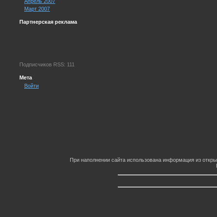
Апрель 2007
Март 2007
Партнерская реклама
Подписчиков RSS: 111
Мета
Войти
При наполнении сайта использована информация из откры