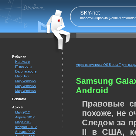
SKY-net
новости информационных технолог
Рубрики
Hardware
Apple выпустила iOS 5 beta 7 для раз
IT новости
Безопасность
Мир Unix
Samsung Galax
Мир Windows
Мир Windows
Android
Мир Windows
Реклама
Правовые с
Архив
похоже, не 
Май 2012
Апрель 2012
Следом за п
Март 2012
Февраль 2012
II в США, к
Январь 2012