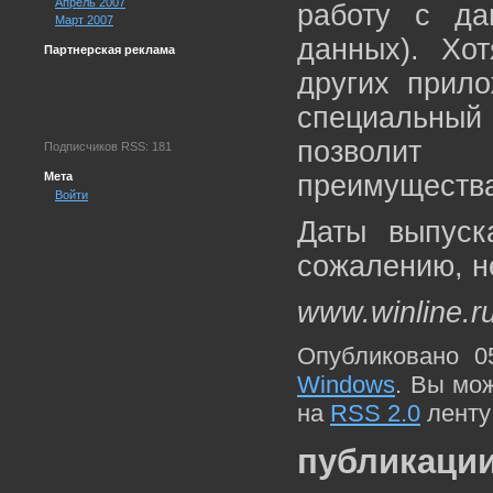
Апрель 2007
работу с да
Март 2007
данных). Хо
Партнерская реклама
других прил
специальный
позволит п
Подписчиков RSS: 181
Мета
преимущества
Войти
Даты выпуск
сожалению, н
www.winline.r
Опубликовано 0
Windows
. Вы мо
на
RSS 2.0
ленту
публикации