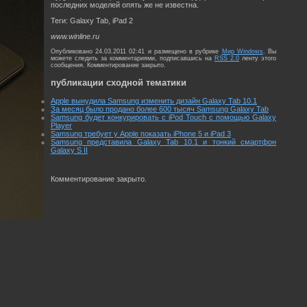
последних моделей опять же не известна.
Теги: Galaxy Tab, iPad 2
www.winline.ru
Опубликовано 24.03.2011 02:41 и размещено в рубрике
Мир Windows
. Вы
можете следить за комментариями, подписавшись на
RSS 2.0
ленту этого
сообщения. Комментирование закрыто.
публикации сходной тематики
Apple вынудила Samsung изменить дизайн Galaxy Tab 10.1
За месяц было продано более 600 тысяч Samsung Galaxy Tab
Samsung будет конкурировать с iPod Touch с помощью Galaxy
Player
Samsung требует у Apple показать iPhone 5 и iPad 3
Samsung представила Galaxy Tab 10.1 и тонкий смартфон
Galaxy S II
Комментирование закрыто.