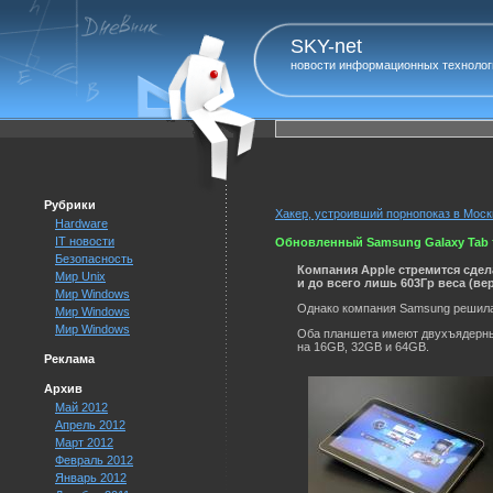
SKY-net
новости информационных технолог
Рубрики
Хакер, устроивший порнопоказ в Моск
Hardware
IT новости
Обновленный Samsung Galaxy Tab т
Безопасность
Компания Apple стремится сдел
Мир Unix
и до всего лишь 603Гр веса (вер
Мир Windows
Однако компания Samsung решила 
Мир Windows
Мир Windows
Оба планшета имеют двухъядерный
на 16GB, 32GB и 64GB.
Реклама
Архив
Май 2012
Апрель 2012
Март 2012
Февраль 2012
Январь 2012