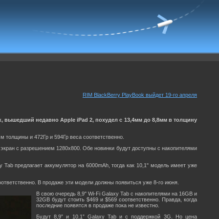
RIM BlackBerry PlayBook выйдет 19-го апреля
 вышедший недавно Apple iPad 2, похудел с 13,4мм до 8,8мм в толщину
м толщины и 472Гр и 594Гр веса соответственно.
и экран с разрешением 1280x800. Обе новинки будут доступны с накопителями
y Tab предлагает аккумулятор на 6000mAh, тогда как 10,1" модель имеет уже
соответственно. В продаже эти модели должны появиться уже 8-го июня.
В свою очередь 8,9" Wi-Fi Galaxy Tab с накопителями на 16GB и
32GB будут стоить $469 и $569 соответственно. Правда, когда
последние появятся в продаже пока не известно.
Будут 8,9” и 10,1” Galaxy Tab и с поддержкой 3G. Но цена