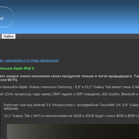
ий
ве, приговорен к 6 годам заключения
оньше Apple iPad 2
ать каждое новое поколение своих продуктов тоньше и легче предыдущего. Так,
сия Wi-Fi).
превзойти Apple. Новые планшеты Samsung - 8,9" и 10,1" Galaxy Tab имеют лишь 8,4м
 1GHz процессор, пару камер (3МП задняя и 2МП передняя), 802.11a/b/n, Bluetooth 
Работают они под Android 3.0 (Honeycomb) с интерфейсом TouchWiz UX. 8,9" Galax
6800mAh.
10,1" Galaxy Tab с Wi-Fi и накопителями на 16GB и 32GB будет стоить $499 и $599 