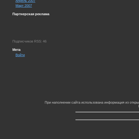
Апрель 2007
Март 2007
Партнерская реклама
Подписчиков RSS: 46
Мета
Войти
При наполнении сайта использована информация из откры