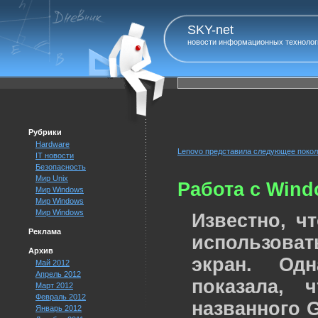
SKY-net
новости информационных технолог
Рубрики
Hardware
Lenovo представила следующее покол
IT новости
Безопасность
Мир Unix
Работа с Wind
Мир Windows
Мир Windows
Мир Windows
Известно, ч
Реклама
использова
Архив
экран. Од
Май 2012
Апрель 2012
показала, 
Март 2012
Февраль 2012
названного G
Январь 2012