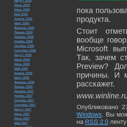
Август 2009
Июль 2009
пока пользов
Июнь 2009
Май 2009
продукта.
Апрель 2009
Март 2009
Февраль 2009
Стоит отмет
Январь 2009
Декабрь 2008
вообще говор
Ноябрь 2008
Октябрь 2008
Microsoft вы
Сентябрь 2008
Август 2008
Так, зачем с
Июль 2008
Preview? До
Июнь 2008
Май 2008
причины. И м
Апрель 2008
Март 2008
расскажет.
Февраль 2008
Январь 2008
Декабрь 2007
www.winline.r
Ноябрь 2007
Октябрь 2007
Сентябрь 2007
Опубликовано 2
Август 2007
Windows
. Вы мо
Июль 2007
Июнь 2007
на
RSS 2.0
ленту
Май 2007