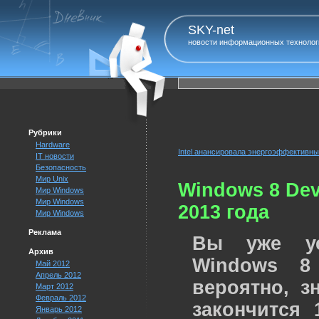
SKY-net
новости информационных технолог
Рубрики
Hardware
Intel анансировала энергоэффективн
IT новости
Безопасность
Мир Unix
Windows 8 Dev
Мир Windows
Мир Windows
2013 года
Мир Windows
Реклама
Вы уже ус
Архив
Windows 8 
Май 2012
Апрель 2012
вероятно, з
Март 2012
Февраль 2012
закончится 
Январь 2012