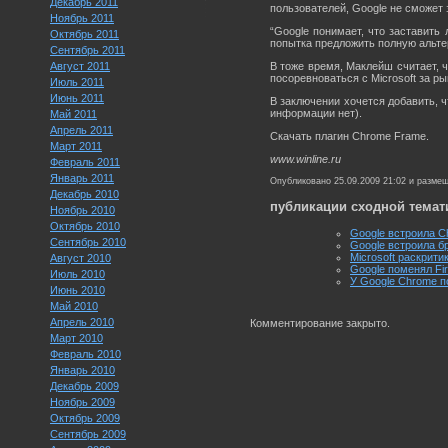
Декабрь 2011
пользователей, Google не сможет
Ноябрь 2011
“Google понимает, что заставить 
Октябрь 2011
попытка предложить полную альтерн
Сентябрь 2011
Август 2011
В тоже время, Маклейш считает, 
посоревноваться с Microsoft за ры
Июль 2011
Июнь 2011
В заключении хочется добавить, 
информации нет).
Май 2011
Апрель 2011
Скачать плагин Chrome Frame.
Март 2011
www.winline.ru
Февраль 2011
Январь 2011
Опубликовано 25.09.2009 21:02 и разме
Декабрь 2010
публикации сходной темат
Ноябрь 2010
Октябрь 2010
Google встроила Ch
Сентябрь 2010
Google встроила бр
Microsoft раскрит
Август 2010
Google поменял Fi
Июль 2010
У Google Chrome 
Июнь 2010
Май 2010
Апрель 2010
Комментирование закрыто.
Март 2010
Февраль 2010
Январь 2010
Декабрь 2009
Ноябрь 2009
Октябрь 2009
Сентябрь 2009