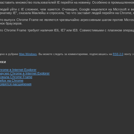
 заставить множество пользователей IE перейти на новинку. Особенно в промышленном
людей уйти с IE сложнее, чем кажется. Очевидно, Google нацелился на Microsoft и 
ативу IE”, сказала Маклейш и спросила, “но что заставит людей перейти на Chrome, ко
что выпуск Chrome Frame не является чрезвычайно агрессивным шагом против Microso
нок браузеров.
что Chrome Frame требует наличия IE6, IE7 или IE8. Совместимыми с плагином опера
щено в рубрике
Мир Windows
. Вы можете следить за комментариями, подписавшись на
RSS 2.0
ленту э
ики
rome в Internet Explorer
аузер Chrome в Internet Explorer
иковала Chrome Frame
refox на Chrome
появятся расширения