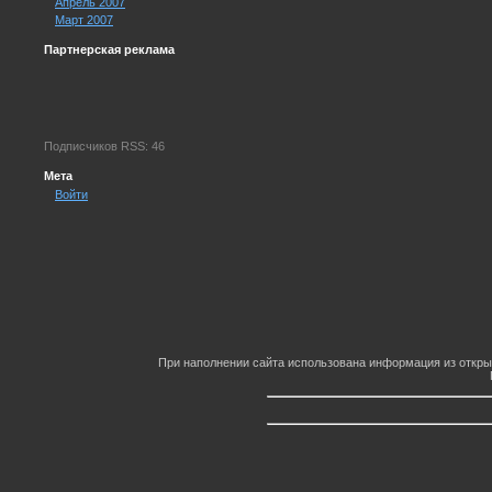
Апрель 2007
Март 2007
Партнерская реклама
Подписчиков RSS: 46
Мета
Войти
При наполнении сайта использована информация из откры