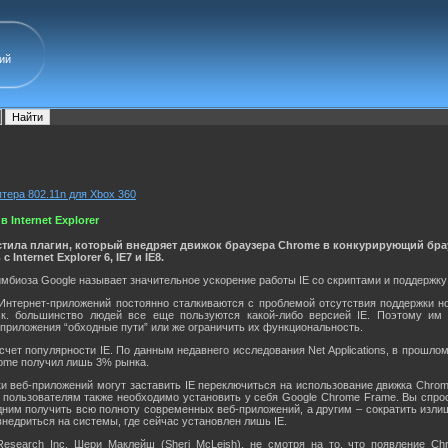
ий
птера 802.11n для Xbox 360
 Internet Explorer
тила плагин, который внедряет движок браузера Chrome в конкурирующий браузе
Internet Explorer 6, IE7 и IE8.
имбиоза Google называет значительное ускорение работы IE со скриптами и поддержк
Интернет-приложений постоянно сталкиваются с проблемой отсутствия поддержки нов
 т.к. большинство людей все еще пользуются какой-либо версией IE. Поэтому им
 приложения “обходные пути” или же ограничить их функциональность.
 счет популярности IE. По данным недавнего исследования Net Applications, в прошл
hrome получил лишь 3% рынка.
и веб-приложений могут заставить IE переключиться на использование движка Chrome
, пользователям также необходимо установить у себя Google Chrome Frame. Вы спрос
дним получить всю полноту современных веб-приложений, а другим – сократить изли
недриться на системы, где сейчас установлен лишь IE.
Research Inc. Шери Маклейш (Sheri McLeish), не смотря на то, что появление 