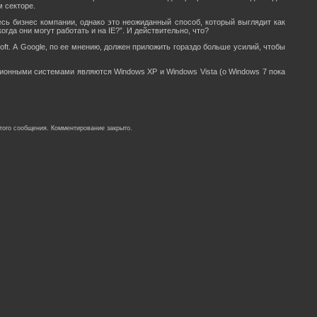
 секторе.
весь бизнес компании, однако это неожиданный способ, который выглядит как
гда они могут работать и на IE?”. И действительно, что?
ft. А Google, по ее мнению, должен приложить гораздо больше усилий, чтобы
ционными системами являются Windows XP и Windows Vista (о Windows 7 пока
того сообщения. Комментирование закрыто.