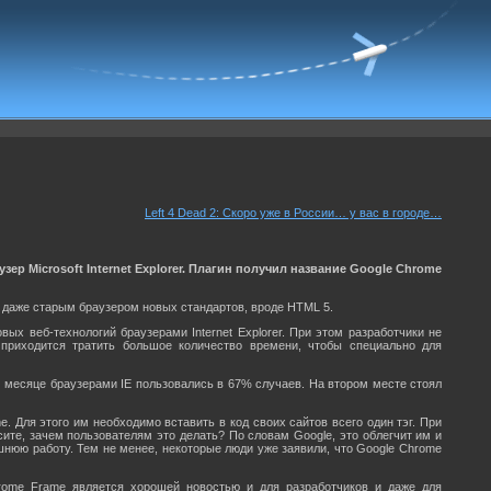
Left 4 Dead 2: Скоро уже в России… у вас в городе…
р Microsoft Internet Explorer. Плагин получил название Google Chrome
у даже старым браузером новых стандартов, вроде HTML 5.
ых веб-технологий браузерами Internet Explorer. При этом разработчики не
 приходится тратить большое количество времени, чтобы специально для
ом месяце браузерами IE пользовались в 67% случаев. На втором месте стоял
. Для этого им необходимо вставить в код своих сайтов всего один тэг. При
ите, зачем пользователям это делать? По словам Google, это облегчит им и
шнюю работу. Тем не менее, некоторые люди уже заявили, что Google Chrome
Chrome Frame является хорошей новостью и для разработчиков и даже для