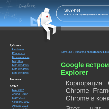
SKY-net
новости информационных технолог
Рубрики
Hardware
Samsung и Vodafone представили LiM
IT новости
Безопасность
Мир Unix
Google встрои
Мир Windows
Мир Windows
Explorer
Мир Windows
Реклама
Корпорация 
Архив
Chrome Frame
Май 2012
Апрель 2012
Chrome в конк
Март 2012
Февраль 2012
Январь 2012
Этот шаг н