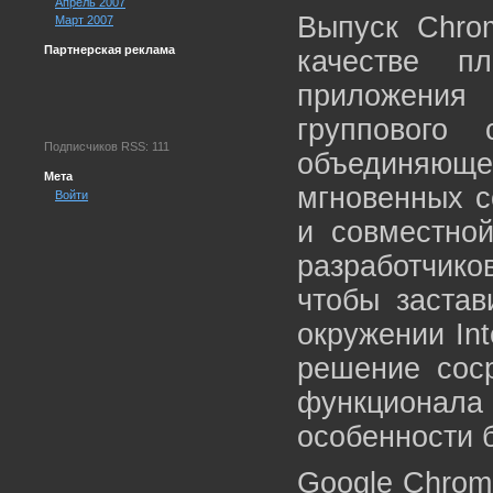
Апрель 2007
Выпуск Chro
Март 2007
Партнерская реклама
качестве п
приложени
группового 
Подписчиков RSS: 111
объединяюще
Мета
мгновенных с
Войти
и совместно
разработчико
чтобы застав
окружении Int
решение сос
функционала
особенности 
Google Chrome