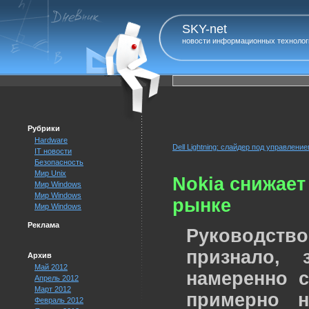
SKY-net
новости информационных технолог
Рубрики
Hardware
Dell Lightning: слайдер под управлени
IT новости
Безопасность
Мир Unix
Nokia снижает
Мир Windows
Мир Windows
рынке
Мир Windows
Реклама
Руководст
признало,
Архив
Май 2012
намеренно 
Апрель 2012
Март 2012
примерно н
Февраль 2012