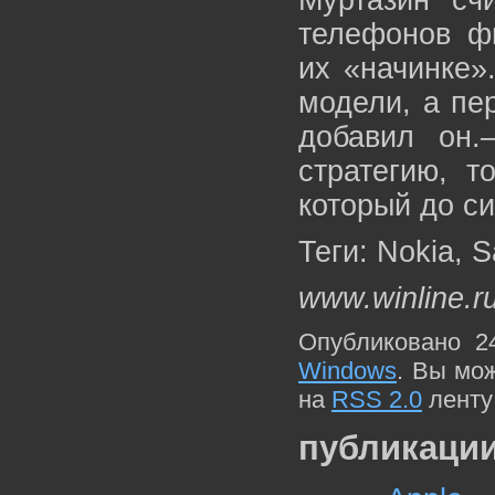
Муртазин сч
телефонов фи
их «начинке»
модели, а пе
добавил он.
стратегию, т
который до си
Теги: Nokia, 
www.winline.r
Опубликовано 2
Windows
. Вы мо
на
RSS 2.0
ленту
публикации