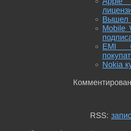
Apple
лиценз
Вышел M
Mobile 
подпис
EMI G
покупа
Nokia к
Комментирован
RSS:
запи