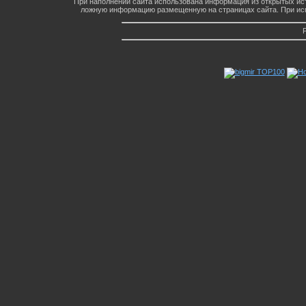
При наполнении сайта использована информация из открытых ист
ложную информацию размещенную на страницах сайта. При исп