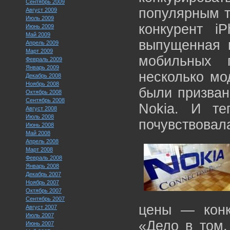
Сентябрь 2009
популярным т
Август 2009
Июль 2009
конкурент i
Июнь 2009
Май 2009
выпущенная в
Апрель 2009
Март 2009
мобильных 
Февраль 2009
Январь 2009
несколько мо
Декабрь 2008
Ноябрь 2008
были призван
Октябрь 2008
Сентябрь 2008
Nokia. И те
Август 2008
Июль 2008
почувствовала
Июнь 2008
Май 2008
Апрель 2008
Март 2008
Февраль 2008
Январь 2008
Декабрь 2007
Ноябрь 2007
Октябрь 2007
Сентябрь 2007
цены — конк
Август 2007
Июль 2007
«Дело в том,
Июнь 2007