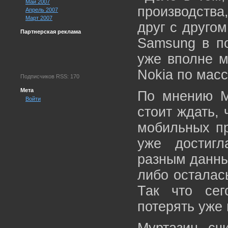
Май 2007
производства
Апрель 2007
Март 2007
друг с друго
Партнерская реклама
Samsung в по
уже вполне м
Nokia по масс
Подписчиков RSS: 170
Мета
По мнению М
Войти
стоит ждать, 
мобильных пр
уже достиг
разным данны
либо осталас
Так что се
потерять уже