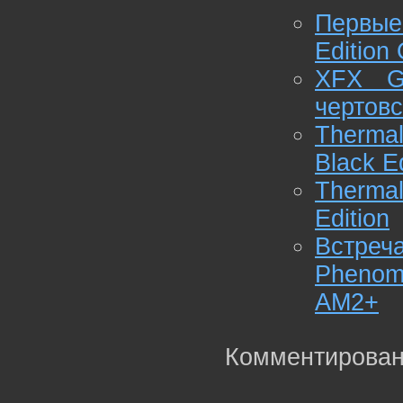
Первые
Edition
XFX G
чертовс
Therma
Black Ed
Therma
Edition
Встреч
Phenom
AM2+
Комментирован