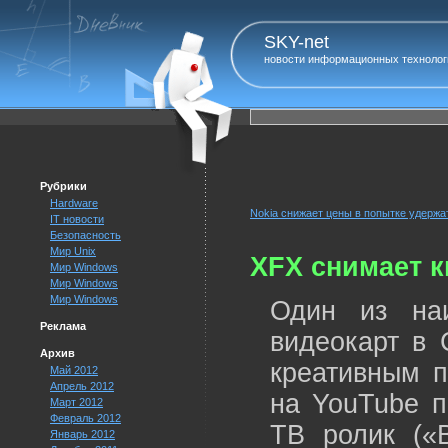
SKY-net
новости информационных технолог
Рубрики
Hardware
Nokia снижает цены в попытке удержа
IT новости
Безопасность
Мир Unix
XFX снимает к
Мир Windows
Мир Windows
Мир Windows
Один из наи
Реклама
видеокарт в
Архив
креативным п
Май 2012
Апрель 2012
на YouTube п
Март 2012
Февраль 2012
ТВ ролик («
Январь 2012