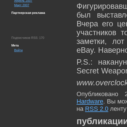
Апрель 2007
Фигурировавш
Март 2007
был выставл
Партнерская реклама
Вчера его це
участников т
Подписчиков RSS: 170
заметки, ло
Мета
eBay. Наверно
Войти
P.S.: накану
Secret Weapon
www.overcloc
Опубликовано 
Hardware
. Вы мо
на
RSS 2.0
ленту
публикации