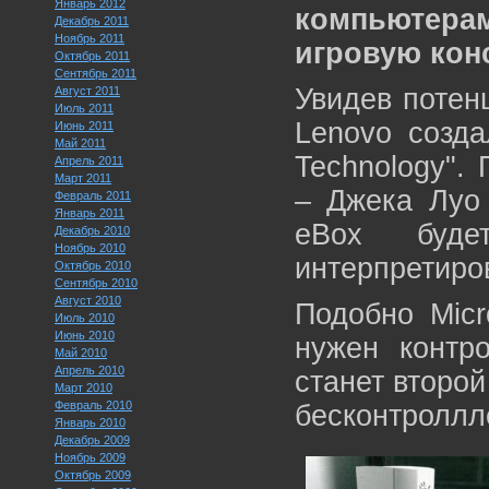
Январь 2012
компьютер
Декабрь 2011
Ноябрь 2011
игровую кон
Октябрь 2011
Сентябрь 2011
Увидев потен
Август 2011
Июль 2011
Lenovo созда
Июнь 2011
Май 2011
Technology".
Апрель 2011
Март 2011
– Джека Луо
Февраль 2011
Январь 2011
eBox буде
Декабрь 2010
Ноябрь 2010
интерпретиро
Октябрь 2010
Сентябрь 2010
Август 2010
Подобно Micr
Июль 2010
Июнь 2010
нужен контро
Май 2010
Апрель 2010
станет второй
Март 2010
Февраль 2010
бесконтроллл
Январь 2010
Декабрь 2009
Ноябрь 2009
Октябрь 2009