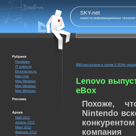
SKY-net
новости информационных технолог
Рубрики
Hardware
IBM рассказала о своем 5,2GHz проц
IT новости
Безопасность
Мир Unix
Lenovo выпус
Мир Windows
Мир Windows
eBox
Мир Windows
Реклама
Похоже, чт
Nintendo вск
Архив
Май 2012
конкурентом
Апрель 2012
Март 2012
компания
Февраль 2012