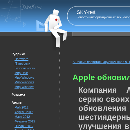
SKY-net
новости информационных технолог
Рубрики
Hardware
В России появится национальная ОС н
IT новости
Безопасность
Мир Unix
Apple обновил
Мир Windows
Мир Windows
Мир Windows
Компания A
Реклама
серию своих
Архив
обновлен
Май 2012
Апрель 2012
шестиядерны
Март 2012
Февраль 2012
улучшения в
Январь 2012