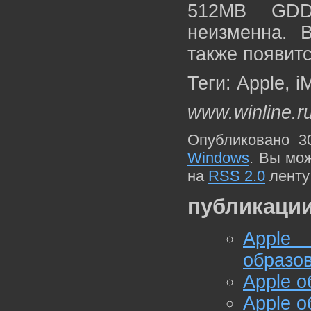
512MB GDD
неизменна. 
также появитс
Теги: Apple, i
www.winline.r
Опубликовано 3
Windows
. Вы мо
на
RSS 2.0
ленту
публикации
Appl
образо
Apple о
Apple о