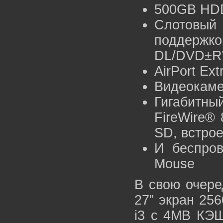
500GB HD
Слотовый 
поддер
DL/DVD±R
AirPort Ex
Видеокамер
Гигабитный
FireWire® 
SD, встро
И беспров
Mouse
В свою очере
27” экран 256
i3 с 4MB КЭШ