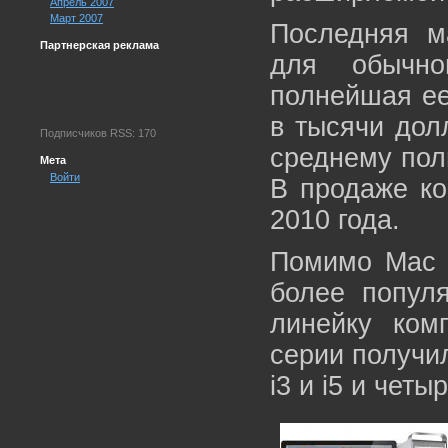
Апрель 2007
Март 2007
Последняя м
Партнерская реклама
для обычно
полнейшая ее
в тысячи дол
Подписчиков RSS: 170
среднему пол
Мета
Войти
В продаже ко
2010 года.
Помимо Mac P
более попул
линейку ком
серии получи
i3 и i5 и четы