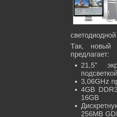
светодиодной
Так, новый 
предлагает:
21,5” эк
подсветко
3,06GHz пр
4GB DDR3
16GB
Дискретн
256MB GD