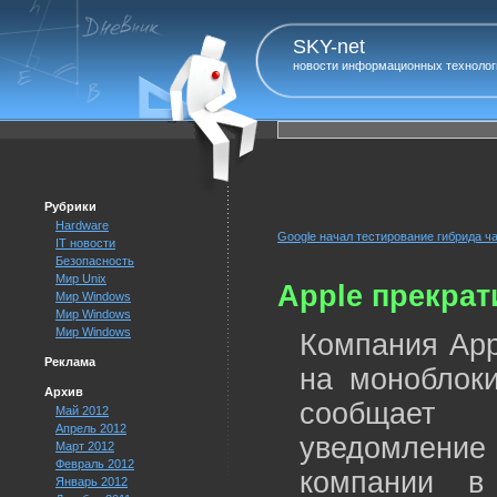
SKY-net
новости информационных технолог
Рубрики
Hardware
Google начал тестирование гибрида ч
IT новости
Безопасность
Мир Unix
Apple прекрат
Мир Windows
Мир Windows
Мир Windows
Компания App
Реклама
на моноблок
Архив
сообщает A
Май 2012
Апрель 2012
уведомление
Март 2012
Февраль 2012
компании в
Январь 2012