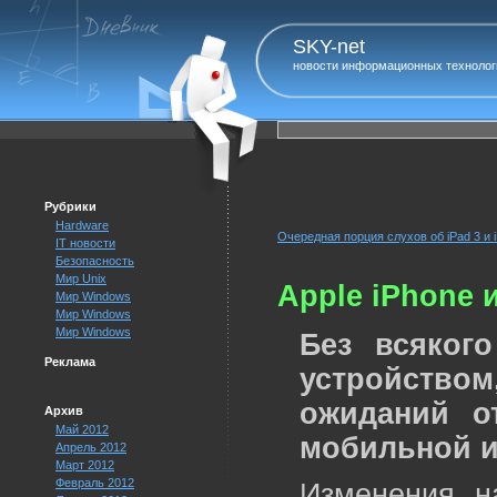
SKY-net
новости информационных технолог
Рубрики
Hardware
Очередная порция слухов об iPad 3 и 
IT новости
Безопасность
Мир Unix
Apple iPhone 
Мир Windows
Мир Windows
Мир Windows
Без всяког
Реклама
устройством
ожиданий о
Архив
Май 2012
мобильной и
Апрель 2012
Март 2012
Февраль 2012
Изменения на