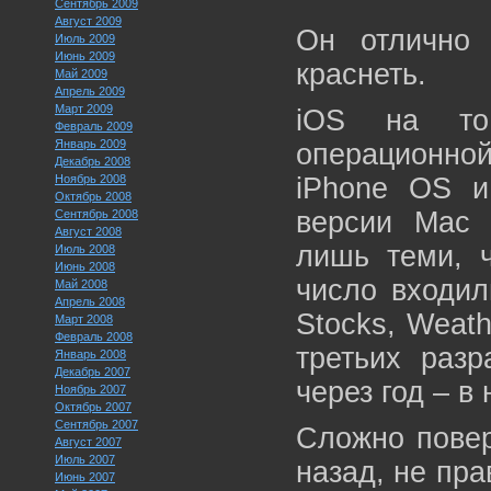
Сентябрь 2009
Август 2009
Он отлично 
Июль 2009
Июнь 2009
краснеть.
Май 2009
Апрель 2009
Март 2009
iOS на то
Февраль 2009
Январь 2009
операционн
Декабрь 2008
Ноябрь 2008
iPhone OS и
Октябрь 2008
версии Mac 
Сентябрь 2008
Август 2008
лишь теми, ч
Июль 2008
Июнь 2008
число входили
Май 2008
Апрель 2008
Stocks, Weath
Март 2008
Февраль 2008
третьих раз
Январь 2008
Декабрь 2007
через год – в
Ноябрь 2007
Октябрь 2007
Сентябрь 2007
Сложно повер
Август 2007
Июль 2007
назад, не пр
Июнь 2007