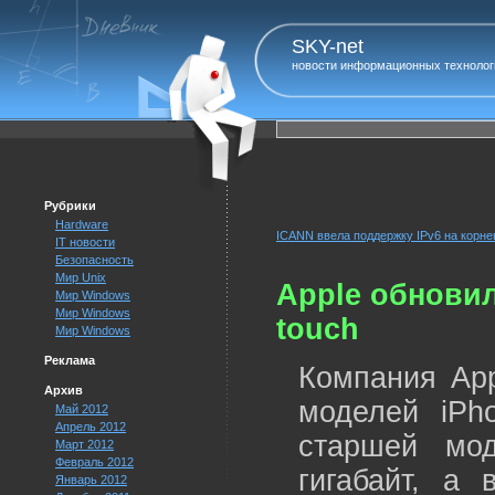
SKY-net
новости информационных технолог
Рубрики
Hardware
ICANN ввела поддержку IPv6 на корн
IT новости
Безопасность
Мир Unix
Apple обновил
Мир Windows
Мир Windows
touch
Мир Windows
Реклама
Компания App
Архив
моделей iPh
Май 2012
Апрель 2012
старшей мод
Март 2012
Февраль 2012
гигабайт, а
Январь 2012