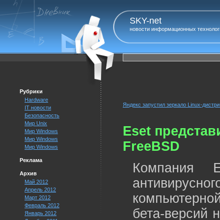
SKY-net
новости информационных технолог
Рубрики
Hardware
Яндекс запустил зеркало Linux-дистри
IT новости
Безопасность
Мир Unix
Eset представ
Мир Windows
Мир Windows
FreeBSD
Мир Windows
Реклама
Компания E
Архив
антивирус
Май 2012
Апрель 2012
компьютерно
Март 2012
Февраль 2012
бета-версий н
Январь 2012