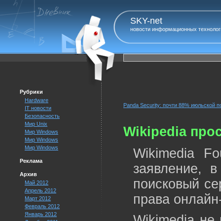
SKY-net
новости информационных технолог
Рубрики
Hardware
Panda Security: почти 88% июльской п
IT новости
Безопасность
Мир Unix
Wikipedia про
Мир Windows
Мир Windows
Мир Windows
Wikimedia Fo
Реклама
заявление, в
Архив
поисковый се
Май 2012
Апрель 2012
права онлайн-
Март 2012
Февраль 2012
Январь 2012
Wikimedia не 