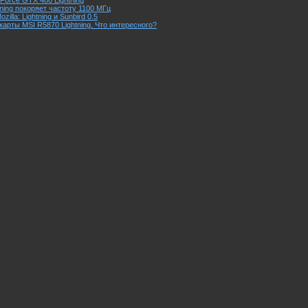
Force GTX 480 Lightning
ning покоряет частоту 1100 МГц
illa: Lightning и Sunbird 0.5
арты MSI R5870 Lightning. Что интересного?