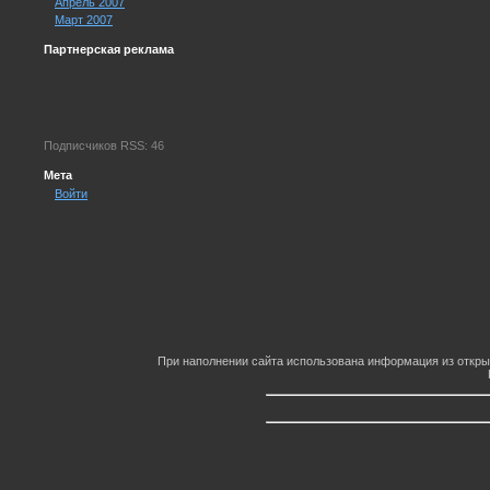
Апрель 2007
Март 2007
Партнерская реклама
Подписчиков RSS: 46
Мета
Войти
При наполнении сайта использована информация из откры