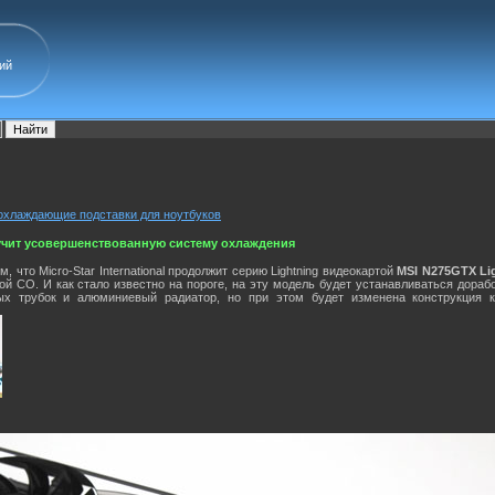
ий
 охлаждающие подставки для ноутбуков
лучит усовершенствованную систему охлаждения
 что Micro-Star International продолжит серию Lightning видеокартой
MSI N275GTX Li
й СО. И как стало известно на пороге, на эту модель будет устанавливаться дорабо
ых трубок и алюминиевый радиатор, но при этом будет изменена конструкция 