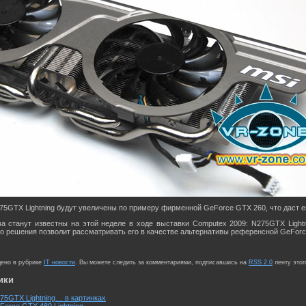
5GTX Lightning будут увеличены по примеру фирменной GeForce GTX 260, что даст ей
ва станут известны на этой неделе в ходе выставки Computex 2009: N275GTX Light
го решения позволит рассматривать его в качестве альтернативы референсной GeFor
щено в рубрике
IT новости
. Вы можете следить за комментариями, подписавшись на
RSS 2.0
ленту этог
ики
75GTX Lightning… в картинках