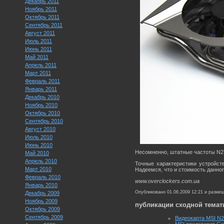
Декабрь 2011
Ноябрь 2011
Октябрь 2011
Сентябрь 2011
Август 2011
Июль 2011
Июнь 2011
Май 2011
Апрель 2011
Март 2011
Февраль 2011
Январь 2011
Декабрь 2010
Ноябрь 2010
Октябрь 2010
Сентябрь 2010
Август 2010
Июль 2010
Июнь 2010
Несомненно, штатные частоты N27
Май 2010
Апрель 2010
Точные характеристики устройст
Март 2010
Надеемся, что и стоимость данно
Февраль 2010
www.overclockers.com.ua
Январь 2010
Опубликовано 01.06.2009 12:21 и разме
Декабрь 2009
Ноябрь 2009
публикации сходной темат
Октябрь 2009
Сентябрь 2009
Видеокарта MSI N2