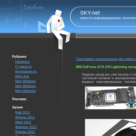
SKY-net
новости информационных технолог
Рубрики
Thermaltake анонсировала две новые
Hardware
IT новости
MSI GeForce GTX 275 Lightning по
Безопасность
Неделю назад мы уже писали о том,
Мир Unix
системой питания и альтернативно
Мир Windows
медных никелированных теплов
Мир Windows
Мир Windows
Реклама
Архив
Май 2012
Апрель 2012
Март 2012
Февраль 2012
Январь 2012