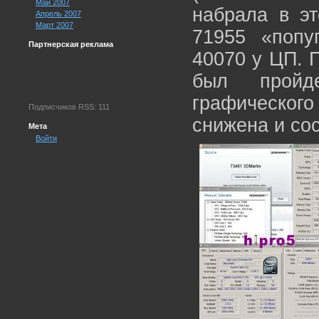
Май 2007
набрала в эт
Апрель 2007
Март 2007
71955 «попу
Партнерская реклама
40070 у ЦП. 
был пройд
графическог
Подписчиков RSS: 111
снижена и со
Мета
Войти