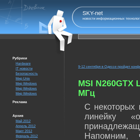
SKY-net
новости информационных технолог
Рубрики
Hardware
9-12 сентября в Одессе пройдет конф
IT новости
Безопасность
Мир Unix
MSI N260GTX L
Мир Windows
Мир Windows
МГц
Мир Windows
Реклама
С некоторых 
линейку «ов
Архив
Май 2012
принадлежа
Апрель 2012
Март 2012
Напомним, 
Февраль 2012