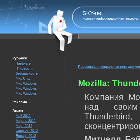
SKY-net
новости информационных технолог
Рубрики
Hardware
Respectance: социальная сеть для ме
IT новости
Безопасность
Мир Unix
Mozilla: Thun
Мир Windows
Мир Windows
Мир Windows
Компания Moz
Реклама
над своим
Архив
Thunderbi
Май 2012
Апрель 2012
сконцентриров
Март 2012
Февраль 2012
Январь 2012
Митчелл Бэ