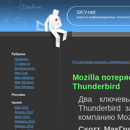
SKY-net
новости информационных технолог
Рубрики
Hardware
В Стокгольме началась традиционная
IT новости
Безопасность
Мир Unix
Mozilla потер
Мир Windows
Мир Windows
Thunderbird
Мир Windows
Реклама
Два ключевы
Архив
Thunderbird 
Май 2012
Апрель 2012
компанию Mozi
Март 2012
Февраль 2012
Январь 2012
Скотт МакГр