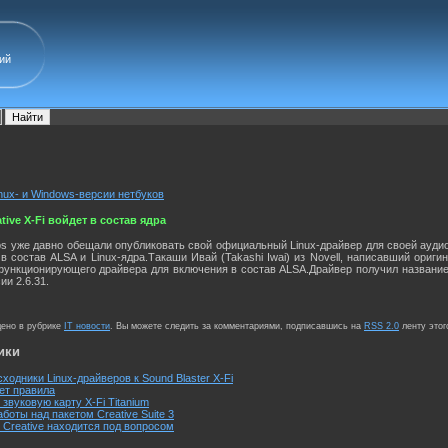
ий
nux- и Windows-версии нетбуков
ive X-Fi войдет в состав ядра
abs уже давно обещали опубликовать свой официальный Linux-драйвер для своей аудио
 состав ALSA и Linux-ядра.Такаши Ивай (Takashi Iwai) из Novell, написавший оригин
ункционирующего драйвера для включения в состав ALSA.Драйвер получил название s
ии 2.6.31.
щено в рубрике
IT новости
. Вы можете следить за комментариями, подписавшись на
RSS 2.0
ленту этог
ики
сходники Linux-драйверов к Sound Blaster X-Fi
яет правила
 звуковую карту X-Fi Titanium
боты над пакетом Creative Suite 3
Creative находится под вопросом