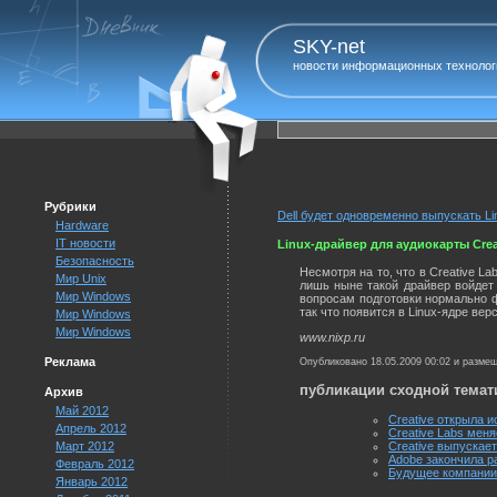
SKY-net
новости информационных технолог
Рубрики
Dell будет одновременно выпускать Li
Hardware
IT новости
Linux-драйвер для аудиокарты Creat
Безопасность
Несмотря на то, что в Creative L
Мир Unix
лишь ныне такой драйвер войдет в
Мир Windows
вопросам подготовки нормально ф
так что появится в Linux-ядре верс
Мир Windows
Мир Windows
www.nixp.ru
Реклама
Опубликовано 18.05.2009 00:02 и разме
публикации сходной темат
Архив
Май 2012
Creative открыла и
Апрель 2012
Creative Labs мен
Март 2012
Creative выпускает
Adobe закончила ра
Февраль 2012
Будущее компании 
Январь 2012