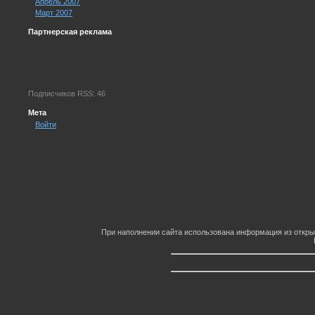
Апрель 2007
Март 2007
Партнерская реклама
Подписчиков RSS: 46
Мета
Войти
При наполнении сайта использована информация из откры