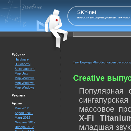
SKY-net
новости информационных технолог
Рубрики
Hardware
Тим Бернерс-Ли обеспокоен распрост
IT новости
Безопасность
Мир Unix
Creative выпус
Мир Windows
Мир Windows
Мир Windows
Популярная 
Реклама
сингапурс
Архив
массовое про
Май 2012
Апрель 2012
X-Fi Titaniu
Март 2012
Февраль 2012
младшая звук
Январь 2012