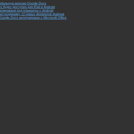
обильную версию Google Docs
 будет доступен для iPad и Android
изировали под планшеты с Android
чил поддержку 12 новых форматов файлов
ogle Docs интегрирован с Microsoft Office