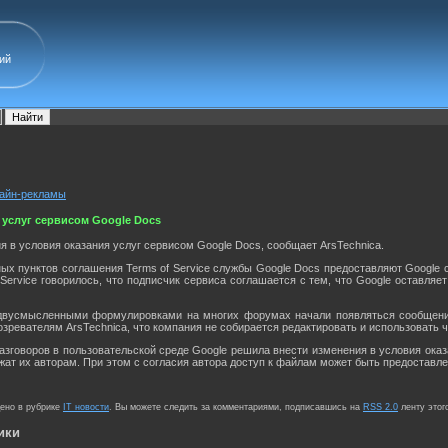
ий
лайн-рекламы
 услуг сервисом Google Docs
я в условия оказания услуг сервисом Google Docs, сообщает ArsTechnica.
ых пунктов соглашения Terms of Service службы Google Docs предоставляют Google 
 Service говорилось, что подписчик сервиса соглашается с тем, что Google оставля
, двусмысленными формулировками на многих форумах начали появляться сообщения
зревателям ArsTechnica, что компания не собирается редактировать и использовать 
зговоров в пользовательской среде Google решила внести изменения в условия оказа
жат их авторам. При этом с согласия автора доступ к файлам может быть предоставле
щено в рубрике
IT новости
. Вы можете следить за комментариями, подписавшись на
RSS 2.0
ленту этог
ики