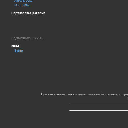
Апрель 2007
Март 2007
Партнерская реклама
Подписчиков RSS: 111
Мета
Войти
При наполнении сайта использована информация из откры