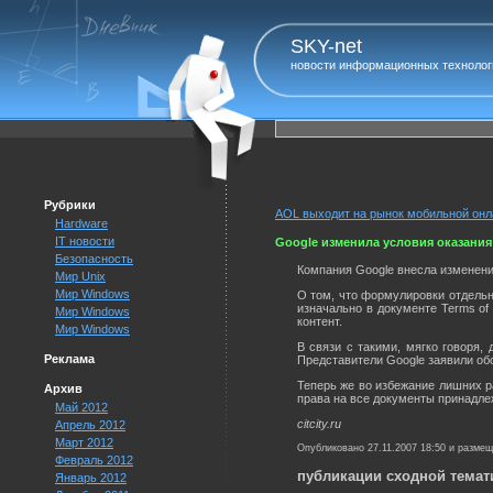
SKY-net
новости информационных технолог
Рубрики
AOL выходит на рынок мобильной он
Hardware
IT новости
Google изменила условия оказания
Безопасность
Компания Google внесла изменени
Мир Unix
Мир Windows
О том, что формулировки отдельн
изначально в документе Terms of
Мир Windows
контент.
Мир Windows
В связи с такими, мягко говоря
Реклама
Представители Google заявили обо
Теперь же во избежание лишних ра
Архив
права на все документы принадле
Май 2012
citcity.ru
Апрель 2012
Март 2012
Опубликовано 27.11.2007 18:50 и разме
Февраль 2012
публикации сходной темат
Январь 2012