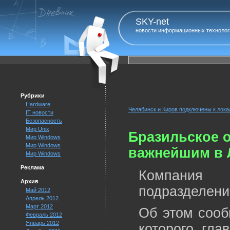
SKY-net
новости информационных технолог
Рубрики
Hardware
Челябинск и Киров подключены к лока
IT новости
Безопасность
Мир Unix
Бразильское о
Мир Windows
Мир Windows
важнейшим в 
Мир Windows
Реклама
Компания 
Архив
подразделени
Май 2012
Апрель 2012
Март 2012
Об этом сооб
Февраль 2012
Январь 2012
которого, гла