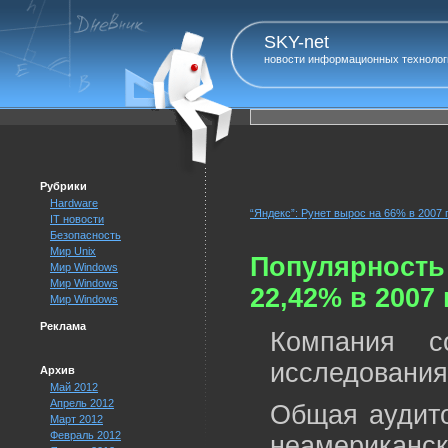
SKY-net
новости информационных технолог
Рубрики
Hardware
“Яндекс”: Рунет вырос на 66% в 2007 г
IT новости
Безопасность
Мир Unix
Популярность
Мир Windows
Мир Windows
22,42% в 2007 г
Мир Windows
Реклама
Компания c
исследования 
Архив
Май 2012
Апрель 2012
Общая аудито
Март 2012
Февраль 2012
неамериканс