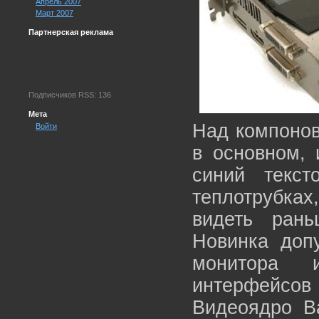
Апрель 2007
Март 2007
Партнерская реклама
Подписчиков RSS: 136
Мета
Над компоно
Войти
в основном, 
синий текс
теплотрубка
видеть ран
Новинка доп
монитора и
интерфейсов
Видеоядро Ba