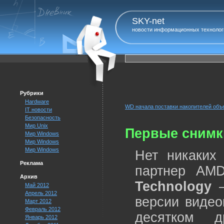
SKY-net
новости информационных технолог
Рубрики
Hardware
WD начала поставки накопителей объе
IT новости
Безопасность
Мир Unix
Первые снимки
Мир Windows
Мир Windows
Мир Windows
Нет никаких
Реклама
партнер AMD
Архив
Technology
–
Май 2012
Апрель 2012
версии видео
Март 2012
Февраль 2012
десятком д
Январь 2012