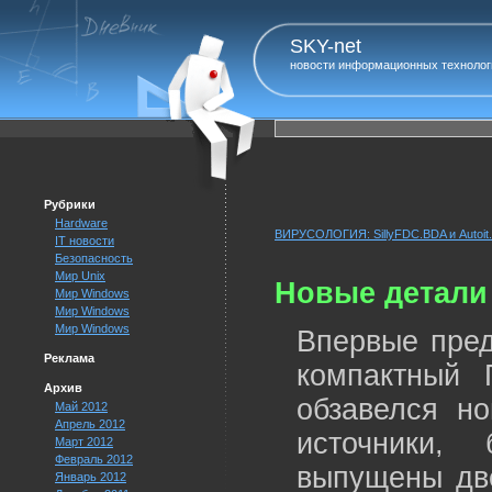
SKY-net
новости информационных технолог
Рубрики
Hardware
ВИРУСОЛОГИЯ: SillyFDC.BDA и Autoit.
IT новости
Безопасность
Мир Unix
Новые детали 
Мир Windows
Мир Windows
Мир Windows
Впервые пред
Реклама
компактный 
Архив
обзавелся н
Май 2012
Апрель 2012
источники,
Март 2012
Февраль 2012
выпущены дв
Январь 2012